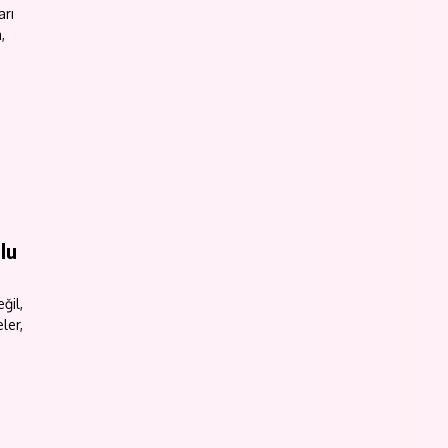
arı
,
lu
ğil,
ler,