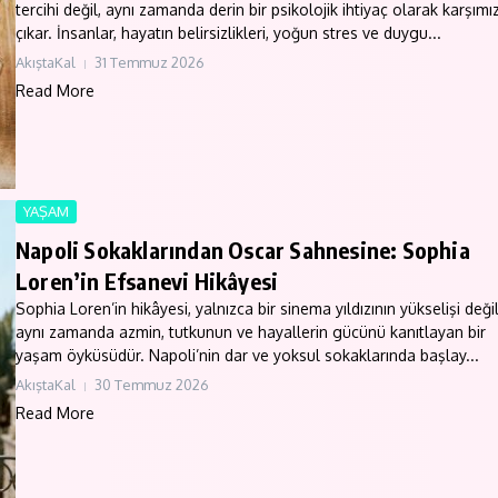
tercihi değil, aynı zamanda derin bir psikolojik ihtiyaç olarak karşımı
çıkar. İnsanlar, hayatın belirsizlikleri, yoğun stres ve duygu...
AkıştaKal
31 Temmuz 2026
Read More
YAŞAM
Napoli Sokaklarından Oscar Sahnesine: Sophia
Loren’in Efsanevi Hikâyesi
Sophia Loren’in hikâyesi, yalnızca bir sinema yıldızının yükselişi değil
aynı zamanda azmin, tutkunun ve hayallerin gücünü kanıtlayan bir
yaşam öyküsüdür. Napoli’nin dar ve yoksul sokaklarında başlay...
AkıştaKal
30 Temmuz 2026
Read More