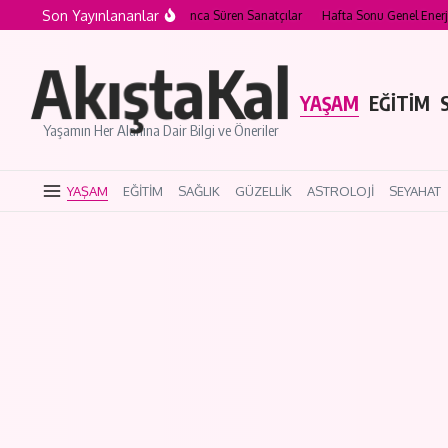
İçeriğe atla
Son Yayınlananlar
ir? Kariyeri Nesiller Boyunca Süren Sanatçılar
Hafta Sonu Genel Enerjisi: Duygus
AkıştaKal
YAŞAM
EĞİTİM
Yaşamın Her Alanına Dair Bilgi ve Öneriler
YAŞAM
EĞİTİM
SAĞLIK
GÜZELLİK
ASTROLOJİ
SEYAHAT