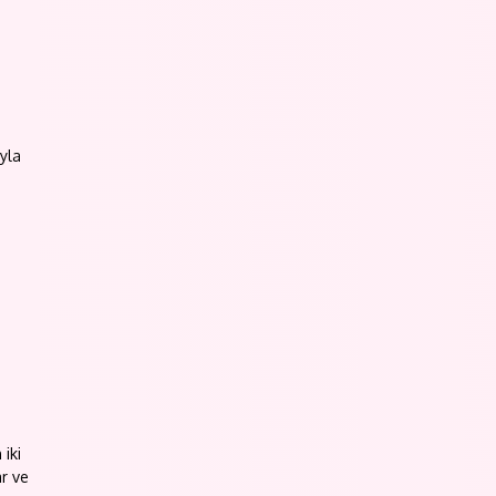
n
yla
 iki
ar ve