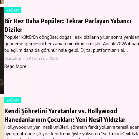
YAŞAM
Bir Kez Daha Popüler: Tekrar Parlayan Yabancı
Diziler
Popüler kültürün döngüsel doğası, eski dizilerin yıllar sonra yenide
gündeme gelmesini her zaman mümkün kılmıştır. Ancak 2026 itibarı
bu eğilim daha da görünür hale geldi. Dijital platformların al...
AkıştaKal
29 Temmuz 2026
Read More
YAŞAM
Kendi Şöhretini Yaratanlar vs. Hollywood
Hanedanlarının Çocukları: Yeni Nesil Yıldızlar
Hollywood’un yeni nesil ünlüleri, şöhretin farklı yollarını temsil eden
ayrı grupta öne çıkıyor: kendi emeğiyle yükselen “self‑made” yıldızl