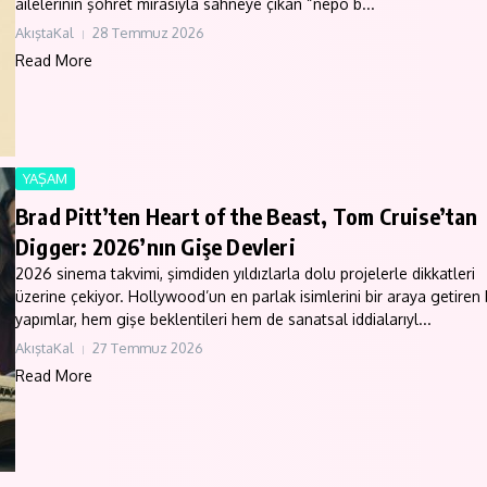
ailelerinin şöhret mirasıyla sahneye çıkan “nepo b...
AkıştaKal
28 Temmuz 2026
Read More
YAŞAM
Brad Pitt’ten Heart of the Beast, Tom Cruise’tan
Digger: 2026’nın Gişe Devleri
2026 sinema takvimi, şimdiden yıldızlarla dolu projelerle dikkatleri
üzerine çekiyor. Hollywood’un en parlak isimlerini bir araya getiren
yapımlar, hem gişe beklentileri hem de sanatsal iddialarıyl...
AkıştaKal
27 Temmuz 2026
Read More