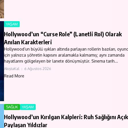
YAŞAM
Hollywood’un “Curse Role” (Lanetli Rol) Olarak
Anılan Karakterleri
Hollywood’un büyülü ışıkları altında parlayan rollerin bazıları, oyun
için yalnızca şöhretin kapısını aralamakla kalmamış; aynı zamanda
hayatlarını gölgeleyen bir lanete dönüşmüştür. Sinema tarih...
AkıştaKal
6 Ağustos 2026
Read More
SAĞLIK
YAŞAM
Hollywood’un Kırılgan Kalpleri: Ruh Sağlığını Açı
Paylaşan Yıldızlar