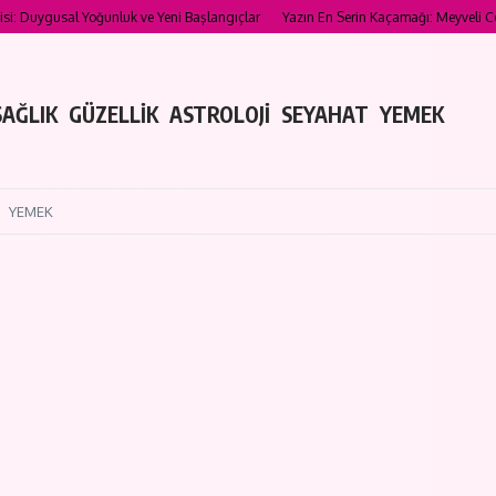
al Yoğunluk ve Yeni Başlangıçlar
Yazın En Serin Kaçamağı: Meyveli Cold Brew Tari
SAĞLIK
GÜZELLİK
ASTROLOJİ
SEYAHAT
YEMEK
YEMEK