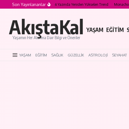
İçeriğe atla
Son Yayınlananlar
Cherry Cola Makeup Nedir? 2026 Yazında Yeniden Yükselen Trend
Monachopsis 
AkıştaKal
YAŞAM
EĞİTİM
Yaşamın Her Alanına Dair Bilgi ve Öneriler
YAŞAM
EĞİTİM
SAĞLIK
GÜZELLİK
ASTROLOJİ
SEYAHAT