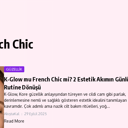
ch Chic
GÜZELLİK
K-Glow mu French Chic mi? 2 Estetik Akımın Günl
Rutine Dönüşü
K-Glow, Kore güzellik anlayışından türeyen ve cildi cam gibi parlak,
derinlemesine nemli ve sağlıklı gösteren estetik idealini tanımlayan 
kavramdır. Çok adımlı ama nazik cilt bakım ritüelleri, yoğ...
AkıştaKal
29 Eylül 2025
Read More