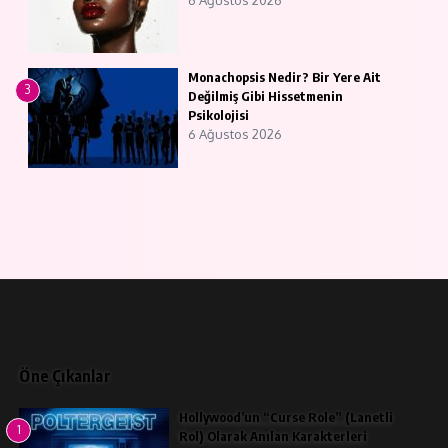
6 Ağustos 2026
Monachopsis Nedir? Bir Yere Ait
3
Değilmiş Gibi Hissetmenin
Psikolojisi
6 Ağustos 2026
Öne Çıkanlar
Hollywood’un “Curse Role” (Lanetli
1
Rol) Olarak Anılan Karakterleri