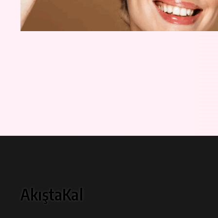
AkıştaKal