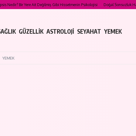
Nedir? Bir Yere Ait Değilmiş Gibi Hissetmenin Psikolojisi
Doğal Sonsuzluk Havuzl
SAĞLIK
GÜZELLİK
ASTROLOJİ
SEYAHAT
YEMEK
YEMEK