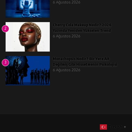
6 Ağustos 2026
Cherry Cola Makeup Nedir? 2026
2
Yazında Yeniden Yükselen Trend
6 Ağustos 2026
Monachopsis Nedir? Bir Yere Ait
3
Değilmiş Gibi Hissetmenin Psikolojisi
6 Ağustos 2026
Turkish
▼