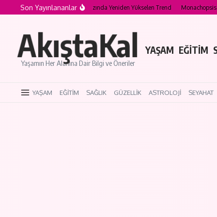
İçeriğe atla
Son Yayınlananlar
a Makeup Nedir? 2026 Yazında Yeniden Yükselen Trend
Monachopsis Nedir? Bir Y
AkıştaKal
YAŞAM
EĞİTİM
Yaşamın Her Alanına Dair Bilgi ve Öneriler
YAŞAM
EĞİTİM
SAĞLIK
GÜZELLİK
ASTROLOJİ
SEYAHAT