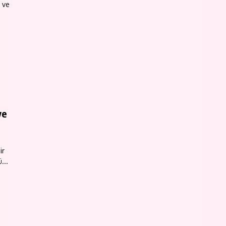
 ve
.
ve
ir
...