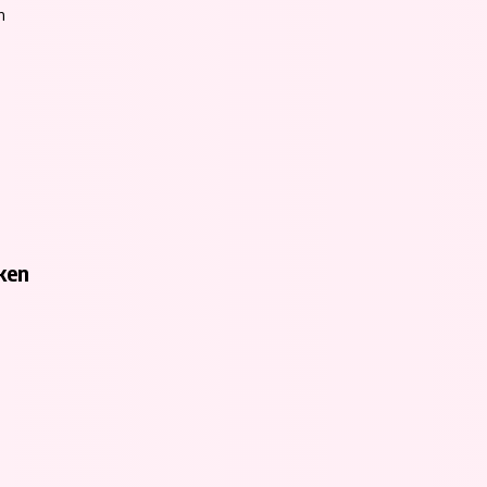
h
eken