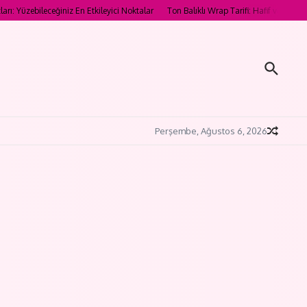
eceğiniz En Etkileyici Noktalar
Ton Balıklı Wrap Tarifi: Hafif ve Doyurucu Öğün 
Perşembe, Ağustos 6, 2026