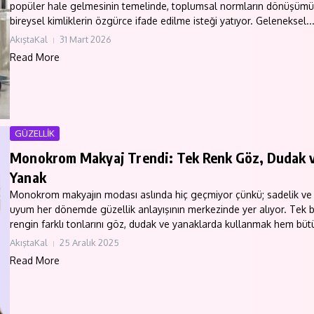
popüler hale gelmesinin temelinde, toplumsal normların dönüşümü
bireysel kimliklerin özgürce ifade edilme isteği yatıyor. Geleneksel..
AkıştaKal
31 Mart 2026
Read More
GÜZELLİK
Monokrom Makyaj Trendi: Tek Renk Göz, Dudak 
Yanak
Monokrom makyajın modası aslında hiç geçmiyor çünkü; sadelik ve
uyum her dönemde güzellik anlayışının merkezinde yer alıyor. Tek b
rengin farklı tonlarını göz, dudak ve yanaklarda kullanmak hem bütü
AkıştaKal
25 Aralık 2025
Read More