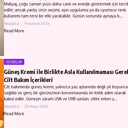
Makyaj, çoğu zaman yüzü daha canlı ve enerjik göstermek için terci
edilir; ancak yanlış ürün seçimi, aşırı uygulama ya da uyumsuz renk
kullanımı tam tersi bir etki yaratabilir. Günün sonunda aynaya b...
AkıştaKal
9 Haziran 2026
Read More
GÜZELLİK
Güneş Kremi ile Birlikte Asla Kullanılmaması Ger
Cilt Bakım İçerikleri
Cilt bakımında güneş kremi, yalnızca yaz aylarında değil yıl boyunca
sağlıklı ve genç bir görünümün korunmasında en kritik adım olarak
kabul edilir. Güneşin zararlı UVA ve UVB ışınları, ciltte erken y...
AkıştaKal
20 Mayıs 2026
Read More