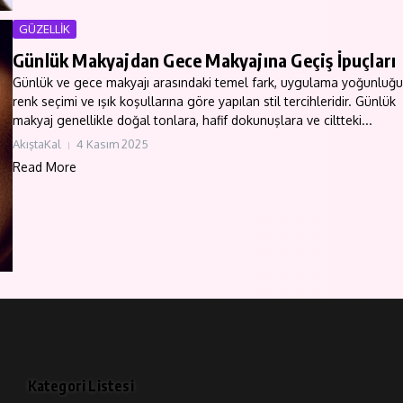
GÜZELLİK
Günlük Makyajdan Gece Makyajına Geçiş İpuçları
Günlük ve gece makyajı arasındaki temel fark, uygulama yoğunluğu
renk seçimi ve ışık koşullarına göre yapılan stil tercihleridir. Günlük
makyaj genellikle doğal tonlara, hafif dokunuşlara ve ciltteki...
AkıştaKal
4 Kasım 2025
Read More
Kategori Listesi