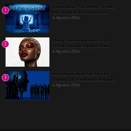
Hollywood’un “Curse Role” (Lanetli
1
Rol) Olarak Anılan Karakterleri
6 Ağustos 2026
Cherry Cola Makeup Nedir? 2026
2
Yazında Yeniden Yükselen Trend
6 Ağustos 2026
Monachopsis Nedir? Bir Yere Ait
3
Değilmiş Gibi Hissetmenin Psikolojisi
6 Ağustos 2026