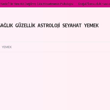
ere Ait Değilmiş Gibi Hissetmenin Psikolojisi
Doğal Sonsuzluk Havuzları: Yüzebil
SAĞLIK
GÜZELLİK
ASTROLOJİ
SEYAHAT
YEMEK
YEMEK