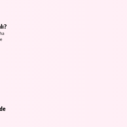
lı?
aha
le
rde