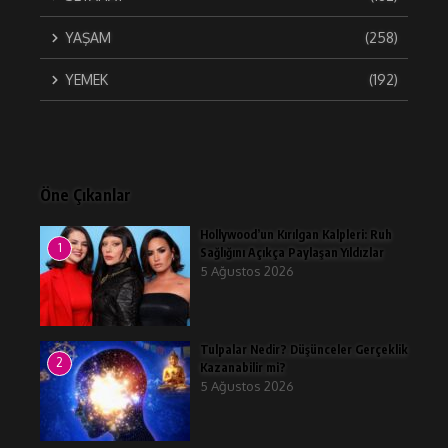
YAŞAM
(258)
YEMEK
(192)
Öne Çıkanlar
Hollywood’un Kırılgan Kalpleri: Ruh
1
Sağlığını Açıkça Paylaşan Yıldızlar
5 Ağustos 2026
Tulpalar Nedir? Düşünceler Gerçeklik
2
Kazanabilir mi?
5 Ağustos 2026