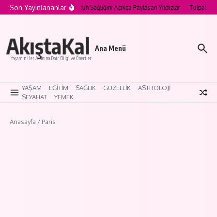
İçeriğe atla
Son Yayınlananlar
llywood’un Kırılgan Kalpleri: Ruh Sağlığını Açıkça Paylaşan Yıldızlar
Tulpalar N
AkıştaKal
Ana Menü
Yaşamın Her Alanına Dair Bilgi ve Öneriler
YAŞAM
EĞİTİM
SAĞLIK
GÜZELLİK
ASTROLOJİ
SEYAHAT
YEMEK
Anasayfa
/
Paris