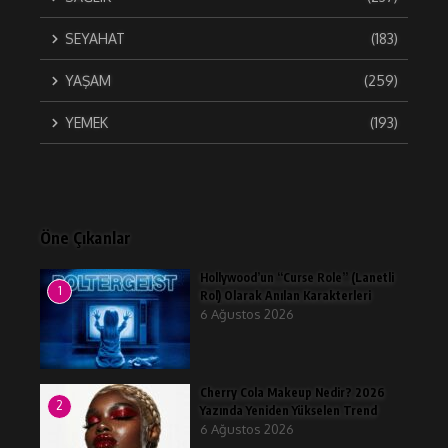
SEYAHAT
(183)
YAŞAM
(259)
YEMEK
(193)
Öne Çıkanlar
Hollywood’un “Curse Role” (Lanetli
1
Rol) Olarak Anılan Karakterleri
6 Ağustos 2026
Cherry Cola Makeup Nedir? 2026
2
Yazında Yeniden Yükselen Trend
6 Ağustos 2026