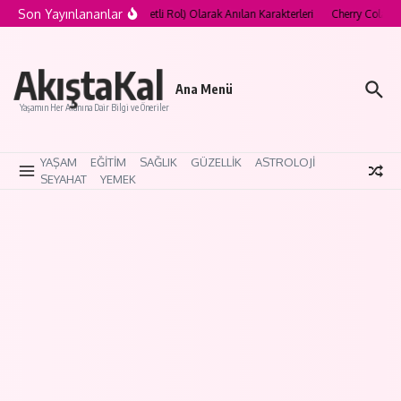
İçeriğe atla
Son Yayınlananlar
ollywood’un “Curse Role” (Lanetli Rol) Olarak Anılan Karakterleri
Cherry Cola M
AkıştaKal
Ana Menü
Yaşamın Her Alanına Dair Bilgi ve Öneriler
YAŞAM
EĞİTİM
SAĞLIK
GÜZELLİK
ASTROLOJİ
SEYAHAT
YEMEK