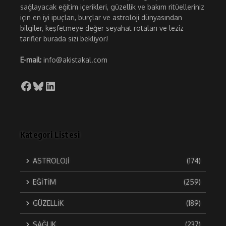
sağlayacak eğitim içerikleri, güzellik ve bakım ritüelleriniz
için en iyi ipuçları, burçlar ve astroloji dünyasından
bilgiler, keşfetmeye değer seyahat rotaları ve leziz
tarifler burada sizi bekliyor!
E-mail:
info@akistakal.com
Facebook
Bluesky
LinkedIn
Kategori Listesi
ASTROLOJİ
(174)
EĞİTİM
(259)
GÜZELLİK
(189)
SAĞLIK
(237)