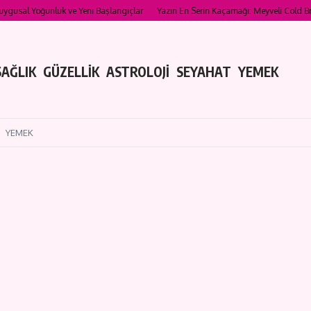
luk ve Yeni Başlangıçlar
Yazın En Serin Kaçamağı: Meyveli Cold Brew Tarifleriyle 
SAĞLIK
GÜZELLİK
ASTROLOJİ
SEYAHAT
YEMEK
YEMEK