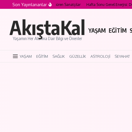
İçeriğe atla
Son Yayınlananlar
eri Nesiller Boyunca Süren Sanatçılar
Hafta Sonu Genel Enerjisi: Duygusal Yoğun
AkıştaKal
YAŞAM
EĞİTİM
Yaşamın Her Alanına Dair Bilgi ve Öneriler
YAŞAM
EĞİTİM
SAĞLIK
GÜZELLİK
ASTROLOJİ
SEYAHAT