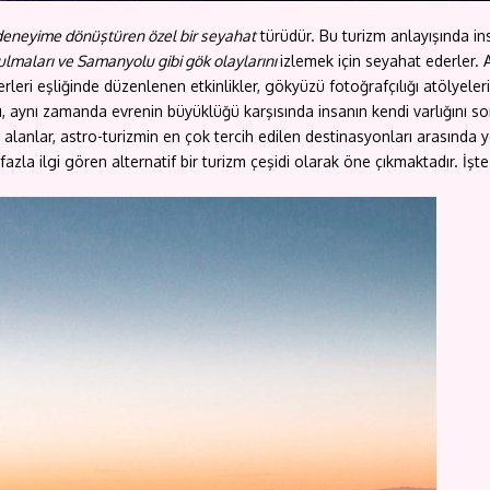
 deneyime dönüştüren özel bir seyahat
türüdür. Bu turizm anlayışında in
ulmaları ve Samanyolu gibi gök olaylarını
izlemek için seyahat ederler.
i eşliğinde düzenlenen etkinlikler, gökyüzü fotoğrafçılığı atölyeleri ve
şını, aynı zamanda evrenin büyüklüğü karşısında insanın kendi varlığını 
 alanlar, astro-turizmin en çok tercih edilen destinasyonları arasında 
zla ilgi gören alternatif bir turizm çeşidi olarak öne çıkmaktadır. İşt