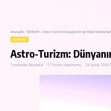
Anasayfa
/
SEYAHAT
/
Astro-Turizm: Dünyanın En İyi Yıldız İzleme Nok
SEYAHAT
Astro-Turizm: Dünyanın 
Tarafından
AkıştaKal
Yorum yapılmamış
24 Şubat 2026