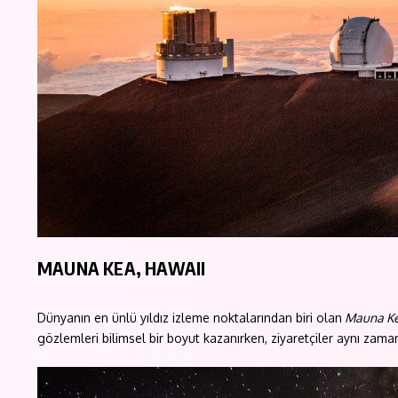
MAUNA KEA, HAWAII
Dünyanın en ünlü yıldız izleme noktalarından biri olan
Mauna K
gözlemleri bilimsel bir boyut kazanırken, ziyaretçiler aynı zam