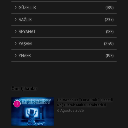
GÜZELLİK
(189)
SAĞLIK
(237)
SEYAHAT
(183)
YAŞAM
(259)
YEMEK
(193)
Öne Çıkanlar
Hollywood’un “Curse Role” (Lanetli
1
Rol) Olarak Anılan Karakterleri
6 Ağustos 2026