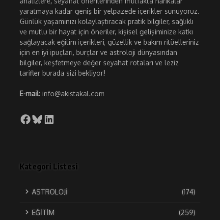
analizlere, seyahat önerilerinden mutfakta harikalar
yaratmaya kadar geniş bir yelpazede içerikler sunuyoruz.
Günlük yaşamınızı kolaylaştıracak pratik bilgiler, sağlıklı
ve mutlu bir hayat için öneriler, kişisel gelişiminize katkı
sağlayacak eğitim içerikleri, güzellik ve bakım ritüelleriniz
için en iyi ipuçları, burçlar ve astroloji dünyasından
bilgiler, keşfetmeye değer seyahat rotaları ve leziz
tarifler burada sizi bekliyor!
E-mail:
info@akistakal.com
Facebook
Bluesky
LinkedIn
Kategori Listesi
ASTROLOJİ
(174)
EĞİTİM
(259)