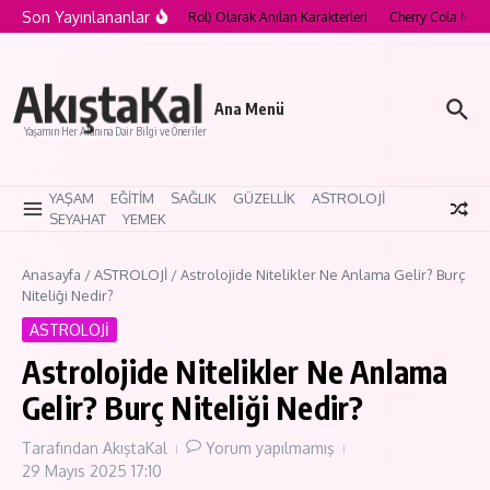
İçeriğe atla
Son Yayınlananlar
wood’un “Curse Role” (Lanetli Rol) Olarak Anılan Karakterleri
Cherry Cola Makeu
AkıştaKal
Ana Menü
Yaşamın Her Alanına Dair Bilgi ve Öneriler
YAŞAM
EĞİTİM
SAĞLIK
GÜZELLİK
ASTROLOJİ
SEYAHAT
YEMEK
Anasayfa
/
ASTROLOJİ
/
Astrolojide Nitelikler Ne Anlama Gelir? Burç
Niteliği Nedir?
ASTROLOJİ
Astrolojide Nitelikler Ne Anlama
Gelir? Burç Niteliği Nedir?
Tarafından
AkıştaKal
Yorum yapılmamış
29 Mayıs 2025
17:10