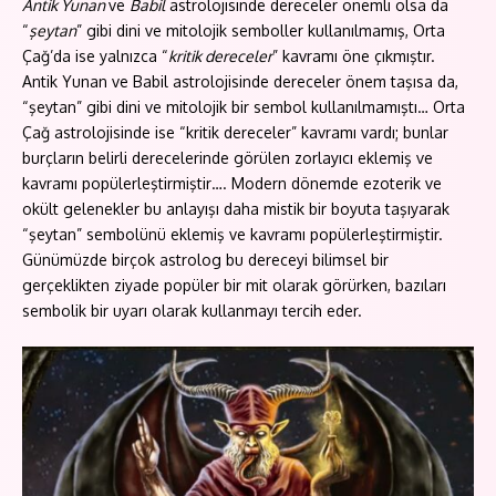
Antik Yunan
ve
Babil
astrolojisinde dereceler önemli olsa da
“
şeytan
” gibi dini ve mitolojik semboller kullanılmamış, Orta
Çağ’da ise yalnızca “
kritik dereceler
” kavramı öne çıkmıştır.
Antik Yunan ve Babil astrolojisinde dereceler önem taşısa da,
“şeytan” gibi dini ve mitolojik bir sembol kullanılmamıştı… Orta
Çağ astrolojisinde ise “kritik dereceler” kavramı vardı; bunlar
burçların belirli derecelerinde görülen zorlayıcı eklemiş ve
kavramı popülerleştirmiştir…. Modern dönemde ezoterik ve
okült gelenekler bu anlayışı daha mistik bir boyuta taşıyarak
“şeytan” sembolünü eklemiş ve kavramı popülerleştirmiştir.
Günümüzde birçok astrolog bu dereceyi bilimsel bir
gerçeklikten ziyade popüler bir mit olarak görürken, bazıları
sembolik bir uyarı olarak kullanmayı tercih eder.