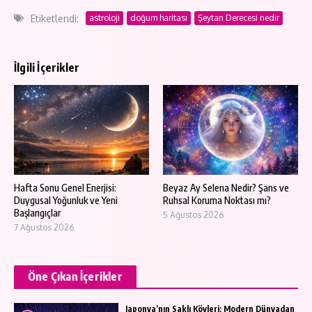
Etiketlendi:
astroloji
doğum haritası
Şeytan Derecesi nedir
İlgili İçerikler
Hafta Sonu Genel Enerjisi:
Beyaz Ay Selena Nedir? Şans ve
Duygusal Yoğunluk ve Yeni
Ruhsal Koruma Noktası mı?
Başlangıçlar
5 Ağustos 2026
7 Ağustos 2026
Öne Çıkan İçerikler
Japonya’nın Saklı Köyleri: Modern Dünyadan