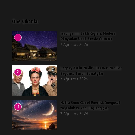
Öne Çıkanlar
Japonya’nın Saklı Köyleri: Modern
1
Dünyadan Uzak Sessiz Yolculuk
7 Ağustos 2026
Legacy Artist Nedir? Kariyeri Nesiller
2
Boyunca Süren Sanatçılar
7 Ağustos 2026
Hafta Sonu Genel Enerjisi: Duygusal
3
Yoğunluk ve Yeni Başlangıçlar
7 Ağustos 2026