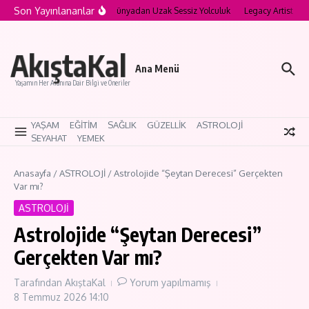
İçeriğe atla
Son Yayınlananlar
a’nın Saklı Köyleri: Modern Dünyadan Uzak Sessiz Yolculuk
Legacy Artist Nedir
AkıştaKal
Ana Menü
Yaşamın Her Alanına Dair Bilgi ve Öneriler
YAŞAM
EĞİTİM
SAĞLIK
GÜZELLİK
ASTROLOJİ
SEYAHAT
YEMEK
Anasayfa
/
ASTROLOJİ
/
Astrolojide “Şeytan Derecesi” Gerçekten
Var mı?
ASTROLOJİ
Astrolojide “Şeytan Derecesi”
Gerçekten Var mı?
Tarafından
AkıştaKal
Yorum yapılmamış
8 Temmuz 2026
14:10