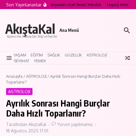
İçeriğe atla
Son Yayınlananlar
a’nın Saklı Köyleri: Modern Dünyadan Uzak Sessiz Yolculuk
Legacy Artist Nedir
AkıştaKal
Ana Menü
Yaşamın Her Alanına Dair Bilgi ve Öneriler
YAŞAM
EĞİTİM
SAĞLIK
GÜZELLİK
ASTROLOJİ
SEYAHAT
YEMEK
Anasayfa
/
ASTROLOJİ
/
Ayrılık Sonrası Hangi Burçlar Daha Hızlı
Toparlanır?
ASTROLOJİ
Ayrılık Sonrası Hangi Burçlar
Daha Hızlı Toparlanır?
Tarafından
AkıştaKal
Yorum yapılmamış
18 Ağustos 2025
17:01