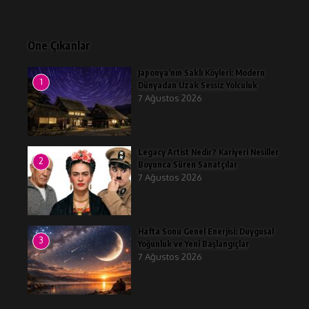
Öne Çıkanlar
Japonya’nın Saklı Köyleri: Modern
1
Dünyadan Uzak Sessiz Yolculuk
7 Ağustos 2026
Legacy Artist Nedir? Kariyeri Nesiller
2
Boyunca Süren Sanatçılar
7 Ağustos 2026
Hafta Sonu Genel Enerjisi: Duygusal
3
Yoğunluk ve Yeni Başlangıçlar
7 Ağustos 2026