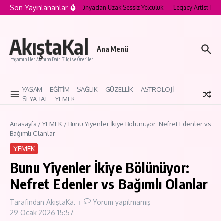
İçeriğe atla
Son Yayınlananlar
a’nın Saklı Köyleri: Modern Dünyadan Uzak Sessiz Yolculuk
Legacy Artist Nedir?
AkıştaKal
Ana Menü
Yaşamın Her Alanına Dair Bilgi ve Öneriler
YAŞAM
EĞİTİM
SAĞLIK
GÜZELLİK
ASTROLOJİ
SEYAHAT
YEMEK
Anasayfa
/
YEMEK
/
Bunu Yiyenler İkiye Bölünüyor: Nefret Edenler vs
Bağımlı Olanlar
YEMEK
Bunu Yiyenler İkiye Bölünüyor:
Nefret Edenler vs Bağımlı Olanlar
Tarafından
AkıştaKal
Yorum yapılmamış
29 Ocak 2026
15:57