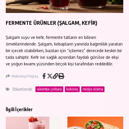
FERMENTE ÜRÜNLER (ŞALGAM, KEFİR)
Şalgam suyu ve kefir, fermente tatların en bilinen
örneklerindendir. Şalgam, kebapların yanında bağımlılık yaratan
bir içecek olabilirken, bazıları için “içilemez” derecede keskin bir
tada sahiptir. Kefir ise sağlık açısından faydalı görülse de ekşi
ve yoğun kıvamı yüzünden birçok kişi tarafından reddedilir.
Makaleyi Paylaş
Etiketlendi:
işkembe çorbası
kokoreç
midye dolma
İlgili İçerikler