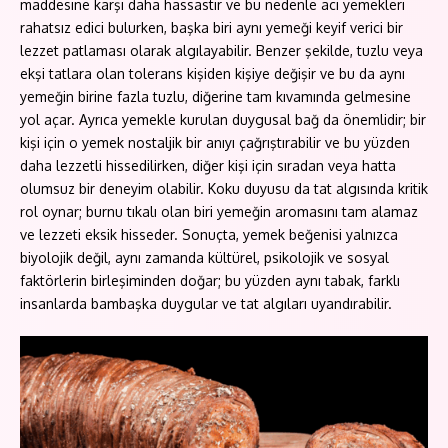
maddesine karşı daha hassastır ve bu nedenle acı yemekleri
rahatsız edici bulurken, başka biri aynı yemeği keyif verici bir
lezzet patlaması olarak algılayabilir. Benzer şekilde, tuzlu veya
ekşi tatlara olan tolerans kişiden kişiye değişir ve bu da aynı
yemeğin birine fazla tuzlu, diğerine tam kıvamında gelmesine
yol açar. Ayrıca yemekle kurulan duygusal bağ da önemlidir; bir
kişi için o yemek nostaljik bir anıyı çağrıştırabilir ve bu yüzden
daha lezzetli hissedilirken, diğer kişi için sıradan veya hatta
olumsuz bir deneyim olabilir. Koku duyusu da tat algısında kritik
rol oynar; burnu tıkalı olan biri yemeğin aromasını tam alamaz
ve lezzeti eksik hisseder. Sonuçta, yemek beğenisi yalnızca
biyolojik değil, aynı zamanda kültürel, psikolojik ve sosyal
faktörlerin birleşiminden doğar; bu yüzden aynı tabak, farklı
insanlarda bambaşka duygular ve tat algıları uyandırabilir.