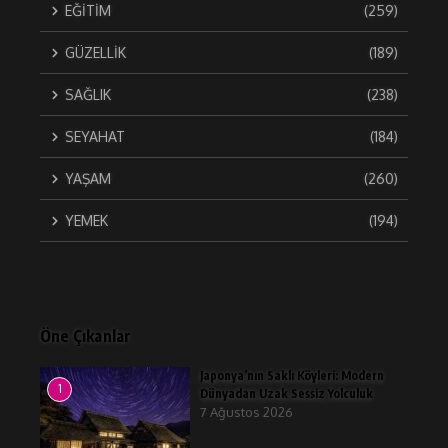
EĞİTİM
(259)
GÜZELLİK
(189)
SAĞLIK
(238)
SEYAHAT
(184)
YAŞAM
(260)
YEMEK
(194)
Öne Çıkanlar
Japonya’nın Saklı Köyleri: Modern
1
Dünyadan Uzak Sessiz Yolculuk
7 Ağustos 2026