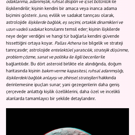
odaklanma, adanmışlık, ruhsal disiplin ve içsel bütünlük
ile
ilişkilendirilir; kişinin kendini bir amaca veya inanca adama
biçimini gösterir.
Juno
, evlilik ve sadakat tanrıçası olarak,
astrolojide
ilişkilerde bağlılık, eş seçimi, ortaklık dinamikleri ve
uzun vadeli sadakat
konularını temsil eder; kişinin ilişkilerde
neye değer verdiğini ve hangi tür bağlarla kendini güvende
hissettiğini ortaya koyar.
Pallas Athena
ise bilgelik ve strateji
tanrıçasıdır; astrolojide
entelektüel yaratıcılık, stratejik düşünme,
problem çözme, sanat ve politika ile ilgili beceriler
ile
bağlantılıdır. Bu dört asteroid birlikte ele alındığında, doğum
haritasında kişinin
bakım verme kapasitesi, ruhsal adanmışlığı,
ilişkilerdeki bağlılık anlayışı ve zihinsel stratejileri
hakkında
derinlemesine ipuçları sunar; yani gezegenlerin daha geniş
çerçevede anlattığı kişilik özelliklerini, daha özel ve incelikli
alanlarda tamamlayıcı bir şekilde detaylandırır.