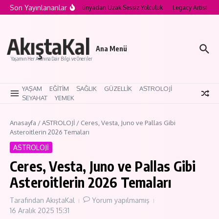
İçeriğe atla
Son Yayınlananlar
ya’nın Saklı Köyleri: Modern Dünyadan Uzak Sessiz Yolculuk
Legacy Artist Nedir
AkıştaKal
Ana Menü
Yaşamın Her Alanına Dair Bilgi ve Öneriler
YAŞAM
EĞİTİM
SAĞLIK
GÜZELLİK
ASTROLOJİ
SEYAHAT
YEMEK
Anasayfa
/
ASTROLOJİ
/
Ceres, Vesta, Juno ve Pallas Gibi
Asteroitlerin 2026 Temaları
ASTROLOJİ
Ceres, Vesta, Juno ve Pallas Gibi
Asteroitlerin 2026 Temaları
Tarafından
AkıştaKal
Yorum yapılmamış
16 Aralık 2025
15:31