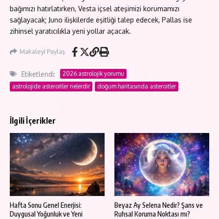
bağımızı hatırlatırken, Vesta içsel ateşimizi korumamızı
sağlayacak; Juno ilişkilerde eşitliği talep edecek, Pallas ise
zihinsel yaratıcılıkla yeni yollar açacak.
Makaleyi Paylaş
Etiketlendi:
2026 astrolojik yorumu
astrolojide asteroitler nelerdir
doğum haritasında asteroitler
İlgili İçerikler
Hafta Sonu Genel Enerjisi:
Beyaz Ay Selena Nedir? Şans ve
Duygusal Yoğunluk ve Yeni
Ruhsal Koruma Noktası mı?