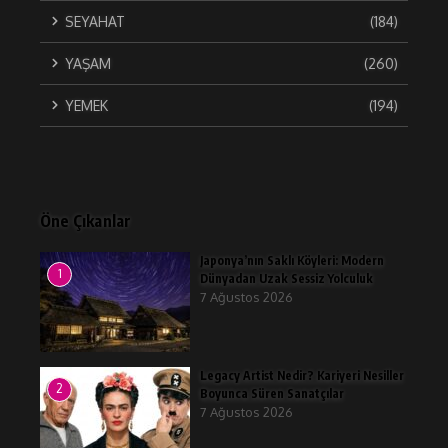
SEYAHAT
(184)
YAŞAM
(260)
YEMEK
(194)
Öne Çıkanlar
Japonya’nın Saklı Köyleri: Modern
1
Dünyadan Uzak Sessiz Yolculuk
7 Ağustos 2026
Legacy Artist Nedir? Kariyeri Nesiller
2
Boyunca Süren Sanatçılar
7 Ağustos 2026