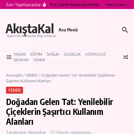
İçeriğe atla
Son Yayınlananlar
ood’un “Curse Role” (Lanetli Rol) Olarak Anılan Karakterleri
Cherry Cola Makeu
AkıştaKal
Ana Menü
Yaşamın Her Alanına Dair Bilgi ve Öneriler
YAŞAM
EĞİTİM
SAĞLIK
GÜZELLİK
ASTROLOJİ
SEYAHAT
YEMEK
Anasayfa
/
YEMEK
/
Doğadan Gelen Tat: Yenilebilir Çiçeklerin
Şaşırtıcı Kullanım Alanları
YEMEK
Doğadan Gelen Tat: Yenilebilir
Çiçeklerin Şaşırtıcı Kullanım
Alanları
Tarafından
AkıştaKal
Yorum yapılmamış