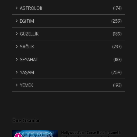
ASTROLOJİ
(174)
EĞİTİM
(259)
GÜZELLİK
(189)
SAĞLIK
(237)
SEYAHAT
(183)
YAŞAM
(259)
YEMEK
(193)
Öne Çıkanlar
Hollywood’un “Curse Role” (Lanetli
1