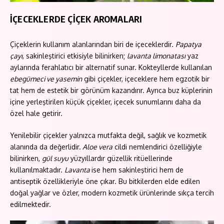
İÇECEKLERDE ÇİÇEK AROMALARI
Çiçeklerin kullanım alanlarından biri de içeceklerdir.
Papatya
çayı
, sakinleştirici etkisiyle bilinirken;
lavanta limonatası
yaz
aylarında ferahlatıcı bir alternatif sunar. Kokteyllerde kullanılan
ebegümeci ve yasemin
gibi çiçekler, içeceklere hem egzotik bir
tat hem de estetik bir görünüm kazandırır. Ayrıca buz küplerinin
içine yerleştirilen küçük çiçekler, içecek sunumlarını daha da
özel hale getirir.
Yenilebilir çiçekler yalnızca mutfakta değil, sağlık ve kozmetik
alanında da değerlidir.
Aloe vera
cildi nemlendirici özelliğiyle
bilinirken,
gül suyu
yüzyıllardır güzellik ritüellerinde
kullanılmaktadır.
Lavanta
ise hem sakinleştirici hem de
antiseptik özellikleriyle öne çıkar. Bu bitkilerden elde edilen
doğal yağlar ve özler, modern kozmetik ürünlerinde sıkça tercih
edilmektedir.