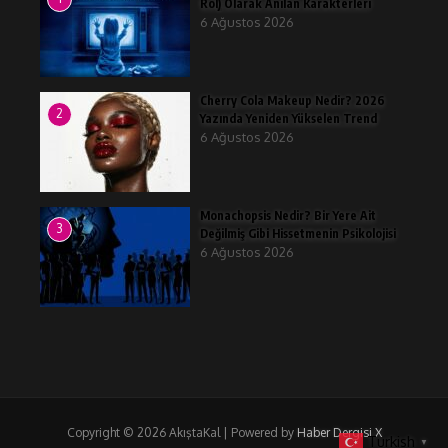
Rol) Olarak Anılan Karakterleri
6 Ağustos 2026
Cherry Cola Makeup Nedir? 2026
2
Yazında Yeniden Yükselen Trend
6 Ağustos 2026
Monachopsis Nedir? Bir Yere Ait
3
Değilmiş Gibi Hissetmenin Psikolojisi
6 Ağustos 2026
Copyright © 2026 AkıştaKal | Powered by
Haber Dergisi X
Turkish
▼