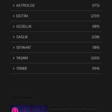
ASTROLOJİ
(175)
EĞİTİM
(259)
GÜZELLİK
(189)
SAĞLIK
(238)
SEYAHAT
(184)
YAŞAM
(260)
YEMEK
(194)
Öne Çıkanlar
Japonya’nın Saklı Köyleri: Modern
1
Dünyadan Uzak Sessiz Yolculuk