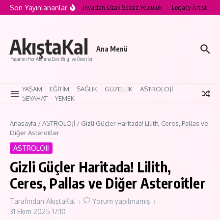
İçeriğe atla
Son Yayınlananlar
a’nın Saklı Köyleri: Modern Dünyadan Uzak Sessiz Yolculuk
Legacy Artist Nedir
AkıştaKal
Ana Menü
Yaşamın Her Alanına Dair Bilgi ve Öneriler
YAŞAM
EĞİTİM
SAĞLIK
GÜZELLİK
ASTROLOJİ
SEYAHAT
YEMEK
Anasayfa
/
ASTROLOJİ
/
Gizli Güçler Haritada! Lilith, Ceres, Pallas ve
Diğer Asteroitler
ASTROLOJİ
Gizli Güçler Haritada! Lilith,
Ceres, Pallas ve Diğer Asteroitler
Tarafından
AkıştaKal
Yorum yapılmamış
31 Ekim 2025
17:10