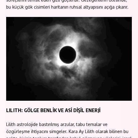
bu küçük gök cisimleri haritanın ruhsal altyapısını açığa çıkarır.
LILITH: GÖLGE BENLİK VE ASİ DİŞİL ENERJİ
Lilith astrolojide bastırılmış arzular, tabu temalar ve
özgürleşme ihtiyacını simgeler. Kara Ay Lilith olarak bilinen bu