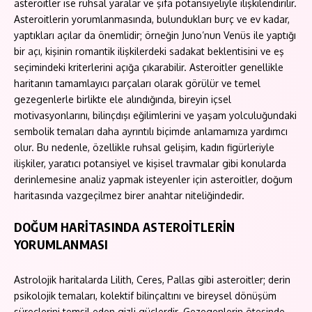
asteroitler ise ruhsal yaralar ve şifa potansiyeliyle ilişkilendirilir.
Asteroitlerin yorumlanmasında, bulundukları burç ve ev kadar,
yaptıkları açılar da önemlidir; örneğin Juno’nun Venüs ile yaptığı
bir açı, kişinin romantik ilişkilerdeki sadakat beklentisini ve eş
seçimindeki kriterlerini açığa çıkarabilir. Asteroitler genellikle
haritanın tamamlayıcı parçaları olarak görülür ve temel
gezegenlerle birlikte ele alındığında, bireyin içsel
motivasyonlarını, bilinçdışı eğilimlerini ve yaşam yolculuğundaki
sembolik temaları daha ayrıntılı biçimde anlamamıza yardımcı
olur. Bu nedenle, özellikle ruhsal gelişim, kadın figürleriyle
ilişkiler, yaratıcı potansiyel ve kişisel travmalar gibi konularda
derinlemesine analiz yapmak isteyenler için asteroitler, doğum
haritasında vazgeçilmez birer anahtar niteliğindedir.
DOĞUM HARİTASINDA ASTEROİTLERİN
YORUMLANMASI
Astrolojik haritalarda Lilith, Ceres, Pallas gibi asteroitler; derin
psikolojik temaları, kolektif bilinçaltını ve bireysel dönüşüm
süreçlerini temsil eden gizli güçlerdir. Gezegenlerin ötesinde,