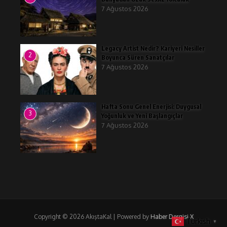
7 Ağustos 2026
Legacy Artist Nedir? Kariyeri Nesiller
2
Boyunca Süren Sanatçılar
7 Ağustos 2026
Hafta Sonu Genel Enerjisi: Duygusal
3
Yoğunluk ve Yeni Başlangıçlar
7 Ağustos 2026
Copyright © 2026 AkıştaKal | Powered by
Haber Dergisi X
Turkish
▼