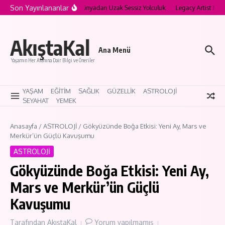
İçeriğe atla
Son Yayınlananlar
’nın Saklı Köyleri: Modern Dünyadan Uzak Sessiz Yolculuk
Legacy Artist Nedir?
AkıştaKal
Ana Menü
Yaşamın Her Alanına Dair Bilgi ve Öneriler
YAŞAM
EĞİTİM
SAĞLIK
GÜZELLİK
ASTROLOJİ
SEYAHAT
YEMEK
Anasayfa
/
ASTROLOJİ
/
Gökyüzünde Boğa Etkisi: Yeni Ay, Mars ve
Merkür’ün Güçlü Kavuşumu
ASTROLOJİ
Gökyüzünde Boğa Etkisi: Yeni Ay,
Mars ve Merkür’ün Güçlü
Kavuşumu
Tarafından
AkıştaKal
Yorum yapılmamış