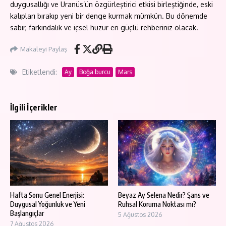
duygusallığı ve Uranüs’ün özgürleştirici etkisi birleştiğinde, eski
kalıpları bırakıp yeni bir denge kurmak mümkün. Bu dönemde
sabır, farkındalık ve içsel huzur en güçlü rehberiniz olacak.
Makaleyi Paylaş
Etiketlendi:
Ay
Boğa burcu
Mars
İlgili İçerikler
Hafta Sonu Genel Enerjisi:
Beyaz Ay Selena Nedir? Şans ve
Duygusal Yoğunluk ve Yeni
Ruhsal Koruma Noktası mı?
Başlangıçlar
5 Ağustos 2026
7 Ağustos 2026