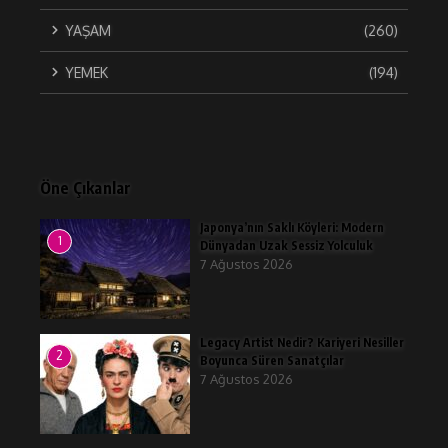
YAŞAM
(260)
YEMEK
(194)
Öne Çıkanlar
Japonya’nın Saklı Köyleri: Modern
1
Dünyadan Uzak Sessiz Yolculuk
7 Ağustos 2026
Legacy Artist Nedir? Kariyeri Nesiller
2
Boyunca Süren Sanatçılar
7 Ağustos 2026