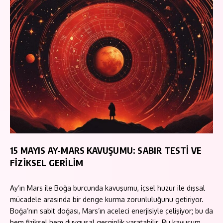
15 MAYIS AY-MARS KAVUŞUMU: SABIR TESTİ VE
FİZİKSEL GERİLİM
Ay’ın Mars ile Boğa burcunda kavuşumu, içsel huzur ile dışsal
mücadele arasında bir denge kurma zorunluluğunu getiriyor.
Boğa’nın sabit doğası, Mars’ın aceleci enerjisiyle çelişiyor; bu da
hem fiziksel hem duygusal gerginlik yaratabilir. Bu kavuşum,