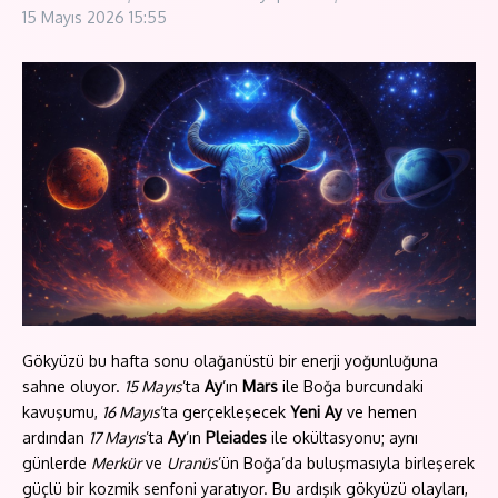
15 Mayıs 2026
15:55
Gökyüzü bu hafta sonu olağanüstü bir enerji yoğunluğuna
sahne oluyor.
15 Mayıs
’ta
Ay
’ın
Mars
ile Boğa burcundaki
kavuşumu,
16 Mayıs
’ta gerçekleşecek
Yeni Ay
ve hemen
ardından
17 Mayıs
’ta
Ay
’ın
Pleiades
ile okültasyonu; aynı
günlerde
Merkür
ve
Uranüs
’ün Boğa’da buluşmasıyla birleşerek
güçlü bir kozmik senfoni yaratıyor. Bu ardışık gökyüzü olayları,