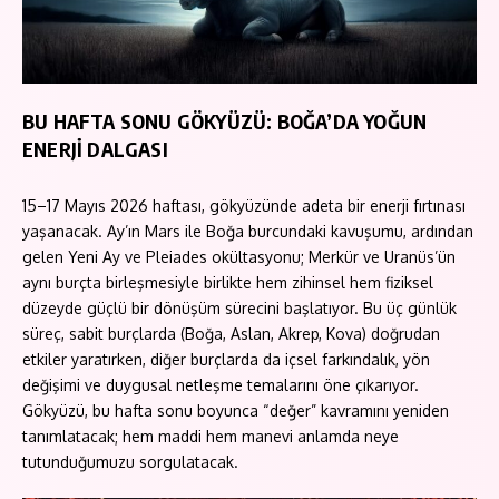
BU HAFTA SONU GÖKYÜZÜ: BOĞA’DA YOĞUN
ENERJİ DALGASI
15–17 Mayıs 2026 haftası, gökyüzünde adeta bir enerji fırtınası
yaşanacak. Ay’ın Mars ile Boğa burcundaki kavuşumu, ardından
gelen Yeni Ay ve Pleiades okültasyonu; Merkür ve Uranüs’ün
aynı burçta birleşmesiyle birlikte hem zihinsel hem fiziksel
düzeyde güçlü bir dönüşüm sürecini başlatıyor. Bu üç günlük
süreç, sabit burçlarda (Boğa, Aslan, Akrep, Kova) doğrudan
etkiler yaratırken, diğer burçlarda da içsel farkındalık, yön
değişimi ve duygusal netleşme temalarını öne çıkarıyor.
Gökyüzü, bu hafta sonu boyunca “değer” kavramını yeniden
tanımlatacak; hem maddi hem manevi anlamda neye
tutunduğumuzu sorgulatacak.