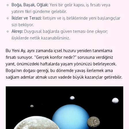
Boğa, Başak, Oğlak:
Yeni bir gelir kapısı, iş fırsatı veya
yatırım fikri gündeme gelebilir.
İkizler ve Terazi:
İletişim ve iş birliklerinde yeni başlangıçlar
sizi bekliyor.
Akrep:
Duygusal bağlarda güven teması öne çıkıyor;
ilişkilerde netlik kazanabilirsiniz.
Bu Yeni Ay, aynı zamanda içsel huzuru yeniden tanımlama
fırsatı sunuyor. “Gerçek konfor nedir?” sorusuna verdiğiniz
yanıt, önümüzdeki haftalarda yaşam yönünüzü belirleyecek.
Boğa’nın doğası gereği, bu dönemde yavaş ilerlemek ama
sağlam adımlar atmak uzun vadede büyük kazançlar getirebilir.