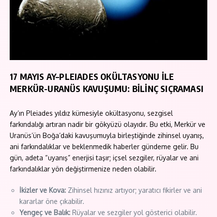
17 MAYIS AY–PLEIADES OKÜLTASYONU İLE
MERKÜR-URANÜS KAVUŞUMU: BİLİNÇ SIÇRAMASI
Ay’ın Pleiades yıldız kümesiyle okültasyonu, sezgisel
farkındalığı artıran nadir bir gökyüzü olayıdır. Bu etki, Merkür ve
Uranüs’ün Boğa’daki kavuşumuyla birleştiğinde zihinsel uyanış,
ani farkındalıklar ve beklenmedik haberler gündeme gelir. Bu
gün, adeta “uyanış” enerjisi taşır; içsel sezgiler, rüyalar ve ani
farkındalıklar yön değiştirmenize neden olabilir.
İkizler ve Kova:
Zihinsel hızınız artıyor; yaratıcı fikirler ve ani
kararlar öne çıkabilir.
Yengeç ve Balık:
Rüyalar ve sezgiler yol gösterici olabilir.