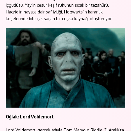
içgüdüsü, Yay’ın cesur keşif ruhunun sıcak bir tezahürü.
Hagrid’in hayata dair saf iyiliği, Hogwarts’ın karanlık
köşelerinde bile ışık saçan bir coşku kaynağı oluşturuyor.
Oğlak: Lord Voldemort
Lord Voldemort, gerçek adıyla Tom Marvolo Riddle, 31 Aralık’ta