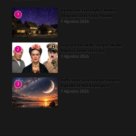
Japonya’nın Saklı Köyleri: Modern
1
Dünyadan Uzak Sessiz Yolculuk
7 Ağustos 2026
Legacy Artist Nedir? Kariyeri Nesiller
2
Boyunca Süren Sanatçılar
7 Ağustos 2026
Hafta Sonu Genel Enerjisi: Duygusal
3
Yoğunluk ve Yeni Başlangıçlar
7 Ağustos 2026