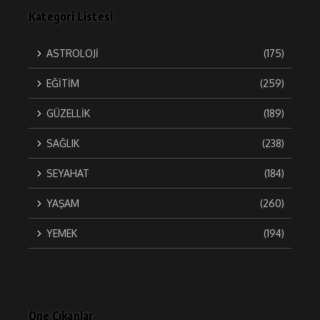
Kategori Listesi
ASTROLOJİ
(175)
EĞİTİM
(259)
GÜZELLİK
(189)
SAĞLIK
(238)
SEYAHAT
(184)
YAŞAM
(260)
YEMEK
(194)
Öne Çıkanlar