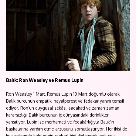
Balık: Ron Weasley ve Remus Lupin
Ron Weasley 1 Mart, Remus Lupin 10 Mart doğumlu olarak
Balık burcunun empatik, hayalperest ve fedakar yanını temsil
ediyor. Ron’un duygusal zekâsı, sadakati ve zaman zaman
kararsızlığı, Balık burcunun iç dünyasındaki derinlikleri
yansıtıyor. Lupin ise merhameti ve fedakârlığıyla Balık’ın
başkalarına yardım etme arzusunu somutlaştırıyor. Her ikisi de
kriz anlarında kalplerinin rehberliğini dinleyerek, pek çok