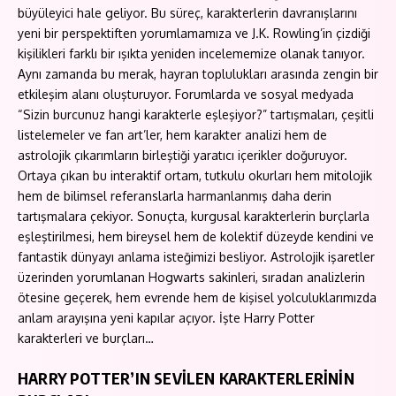
büyüleyici hale geliyor. Bu süreç, karakterlerin davranışlarını
yeni bir perspektiften yorumlamamıza ve J.K. Rowling’in çizdiği
kişilikleri farklı bir ışıkta yeniden incelememize olanak tanıyor.
Aynı zamanda bu merak, hayran toplulukları arasında zengin bir
etkileşim alanı oluşturuyor. Forumlarda ve sosyal medyada
“Sizin burcunuz hangi karakterle eşleşiyor?” tartışmaları, çeşitli
listelemeler ve fan art’ler, hem karakter analizi hem de
astrolojik çıkarımların birleştiği yaratıcı içerikler doğuruyor.
Ortaya çıkan bu interaktif ortam, tutkulu okurları hem mitolojik
hem de bilimsel referanslarla harmanlanmış daha derin
tartışmalara çekiyor. Sonuçta, kurgusal karakterlerin burçlarla
eşleştirilmesi, hem bireysel hem de kolektif düzeyde kendini ve
fantastik dünyayı anlama isteğimizi besliyor. Astrolojik işaretler
üzerinden yorumlanan Hogwarts sakinleri, sıradan analizlerin
ötesine geçerek, hem evrende hem de kişisel yolculuklarımızda
anlam arayışına yeni kapılar açıyor. İşte Harry Potter
karakterleri ve burçları…
HARRY POTTER’IN SEVİLEN KARAKTERLERİNİN