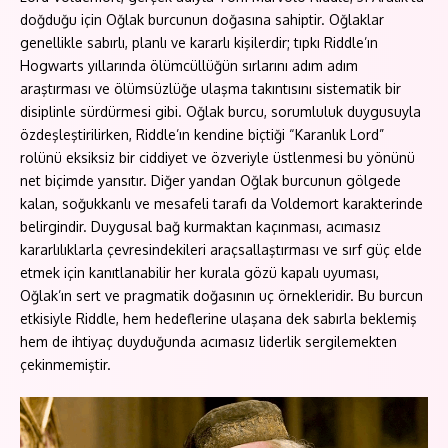
doğduğu için Oğlak burcunun doğasına sahiptir. Oğlaklar
genellikle sabırlı, planlı ve kararlı kişilerdir; tıpkı Riddle’ın
Hogwarts yıllarında ölümcüllüğün sırlarını adım adım
araştırması ve ölümsüzlüğe ulaşma takıntısını sistematik bir
disiplinle sürdürmesi gibi. Oğlak burcu, sorumluluk duygusuyla
özdeşleştirilirken, Riddle’ın kendine biçtiği “Karanlık Lord”
rolünü eksiksiz bir ciddiyet ve özveriyle üstlenmesi bu yönünü
net biçimde yansıtır. Diğer yandan Oğlak burcunun gölgede
kalan, soğukkanlı ve mesafeli tarafı da Voldemort karakterinde
belirgindir. Duygusal bağ kurmaktan kaçınması, acımasız
kararlılıklarla çevresindekileri araçsallaştırması ve sırf güç elde
etmek için kanıtlanabilir her kurala gözü kapalı uyuması,
Oğlak’ın sert ve pragmatik doğasının uç örnekleridir. Bu burcun
etkisiyle Riddle, hem hedeflerine ulaşana dek sabırla beklemiş
hem de ihtiyaç duyduğunda acımasız liderlik sergilemekten
çekinmemiştir.