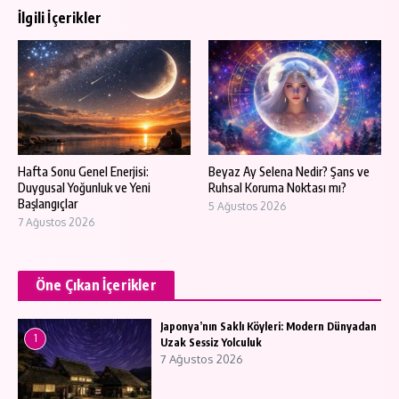
İlgili İçerikler
Hafta Sonu Genel Enerjisi:
Beyaz Ay Selena Nedir? Şans ve
Duygusal Yoğunluk ve Yeni
Ruhsal Koruma Noktası mı?
Başlangıçlar
5 Ağustos 2026
7 Ağustos 2026
Öne Çıkan İçerikler
Japonya’nın Saklı Köyleri: Modern Dünyadan
1
Uzak Sessiz Yolculuk
7 Ağustos 2026