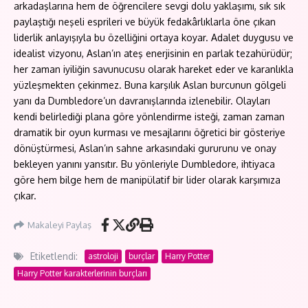
arkadaşlarına hem de öğrencilere sevgi dolu yaklaşımı, sık sık
paylaştığı neşeli esprileri ve büyük fedakârlıklarla öne çıkan
liderlik anlayışıyla bu özelliğini ortaya koyar. Adalet duygusu ve
idealist vizyonu, Aslan’ın ateş enerjisinin en parlak tezahürüdür;
her zaman iyiliğin savunucusu olarak hareket eder ve karanlıkla
yüzleşmekten çekinmez. Buna karşılık Aslan burcunun gölgeli
yanı da Dumbledore’un davranışlarında izlenebilir. Olayları
kendi belirlediği plana göre yönlendirme isteği, zaman zaman
dramatik bir oyun kurması ve mesajlarını öğretici bir gösteriye
dönüştürmesi, Aslan’ın sahne arkasındaki gururunu ve onay
bekleyen yanını yansıtır. Bu yönleriyle Dumbledore, ihtiyaca
göre hem bilge hem de manipülatif bir lider olarak karşımıza
çıkar.
Makaleyi Paylaş
Etiketlendi:
astroloji
burçlar
Harry Potter
Harry Potter karakterlerinin burçları