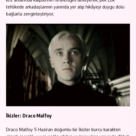
tehlikede arkadaşlarının yanında yer alıp hikâyeyi duygu dolu
bağlarla zenginleştiriyor.
İkizler: Draco Malfoy
Draco Malfoy 5 Haziran doğumlu bir İkizler burcu karakteri