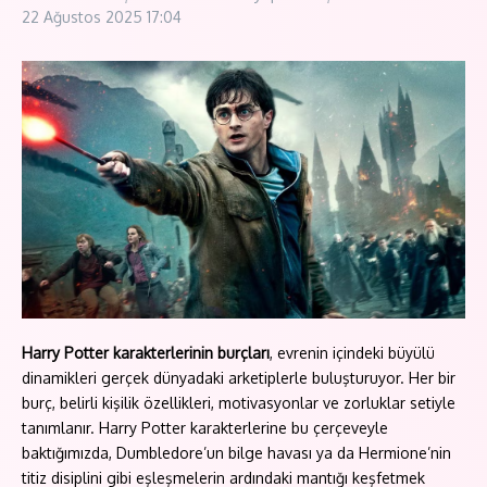
22 Ağustos 2025
17:04
Harry Potter karakterlerinin burçları
, evrenin içindeki büyülü
dinamikleri gerçek dünyadaki arketiplerle buluşturuyor. Her bir
burç, belirli kişilik özellikleri, motivasyonlar ve zorluklar setiyle
tanımlanır. Harry Potter karakterlerine bu çerçeveyle
baktığımızda, Dumbledore’un bilge havası ya da Hermione’nin
titiz disiplini gibi eşleşmelerin ardındaki mantığı keşfetmek