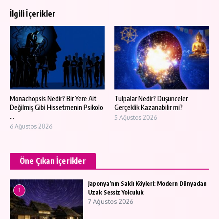
İlgili İçerikler
Monachopsis Nedir? Bir Yere Ait
Tulpalar Nedir? Düşünceler
Değilmiş Gibi Hissetmenin Psikolo
Gerçeklik Kazanabilir mi?
...
5 Ağustos 2026
6 Ağustos 2026
Öne Çıkan İçerikler
Japonya’nın Saklı Köyleri: Modern Dünyadan
1
Uzak Sessiz Yolculuk
7 Ağustos 2026