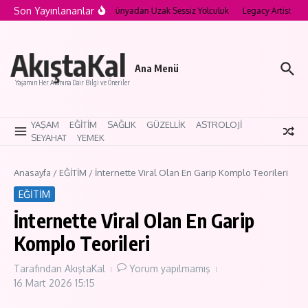
İçeriğe atla
Son Yayınlananlar
a’nın Saklı Köyleri: Modern Dünyadan Uzak Sessiz Yolculuk
Legacy Artist Nedir
AkıştaKal
Ana Menü
Yaşamın Her Alanına Dair Bilgi ve Öneriler
YAŞAM
EĞİTİM
SAĞLIK
GÜZELLİK
ASTROLOJİ
SEYAHAT
YEMEK
Anasayfa
/
EĞİTİM
/
İnternette Viral Olan En Garip Komplo Teorileri
EĞİTİM
İnternette Viral Olan En Garip
Komplo Teorileri
Tarafından
AkıştaKal
Yorum yapılmamış
16 Mart 2026
15:15