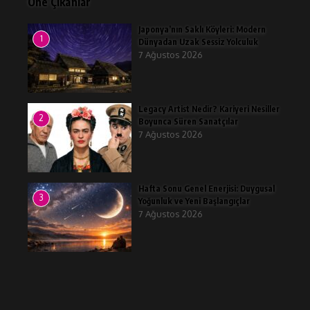
Öne Çıkanlar
Japonya’nın Saklı Köyleri: Modern
1
Dünyadan Uzak Sessiz Yolculuk
7 Ağustos 2026
Legacy Artist Nedir? Kariyeri Nesiller
2
Boyunca Süren Sanatçılar
7 Ağustos 2026
Hafta Sonu Genel Enerjisi: Duygusal
3
Yoğunluk ve Yeni Başlangıçlar
7 Ağustos 2026