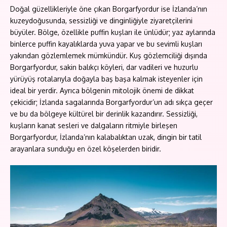
Doğal güzellikleriyle öne çıkan Borgarfyordur ise İzlanda’nın
kuzeydoğusunda, sessizliği ve dinginliğiyle ziyaretçilerini
büyüler. Bölge, özellikle puffin kuşları ile ünlüdür; yaz aylarında
binlerce puffin kayalıklarda yuva yapar ve bu sevimli kuşları
yakından gözlemlemek mümkündür. Kuş gözlemciliği dışında
Borgarfyordur, sakin balıkçı köyleri, dar vadileri ve huzurlu
yürüyüş rotalarıyla doğayla baş başa kalmak isteyenler için
ideal bir yerdir. Ayrıca bölgenin mitolojik önemi de dikkat
çekicidir; İzlanda sagalarında Borgarfyordur’un adı sıkça geçer
ve bu da bölgeye kültürel bir derinlik kazandırır. Sessizliği,
kuşların kanat sesleri ve dalgaların ritmiyle birleşen
Borgarfyordur, İzlanda’nın kalabalıktan uzak, dingin bir tatil
arayanlara sunduğu en özel köşelerden biridir.