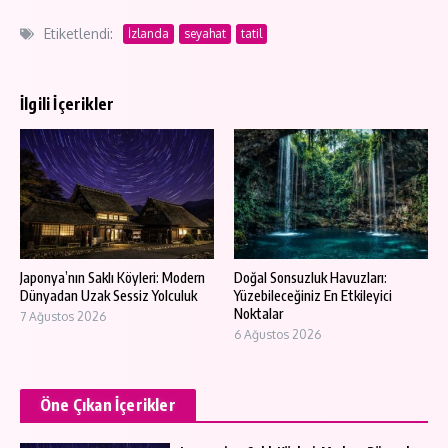
Etiketlendi:
İzlanda
seyahat
tatil
İlgili İçerikler
Japonya’nın Saklı Köyleri: Modern
Doğal Sonsuzluk Havuzları:
Dünyadan Uzak Sessiz Yolculuk
Yüzebileceğiniz En Etkileyici
Noktalar
7 Ağustos 2026
6 Ağustos 2026
Öne Çıkan İçerikler