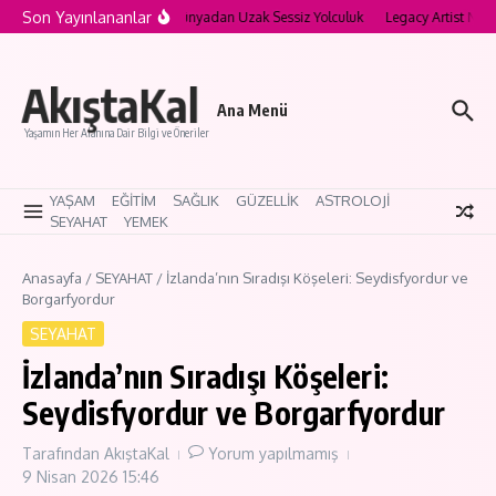
İçeriğe atla
Son Yayınlananlar
a’nın Saklı Köyleri: Modern Dünyadan Uzak Sessiz Yolculuk
Legacy Artist Nedir?
AkıştaKal
Ana Menü
Yaşamın Her Alanına Dair Bilgi ve Öneriler
YAŞAM
EĞİTİM
SAĞLIK
GÜZELLİK
ASTROLOJİ
SEYAHAT
YEMEK
Anasayfa
/
SEYAHAT
/
İzlanda’nın Sıradışı Köşeleri: Seydisfyordur ve
Borgarfyordur
SEYAHAT
İzlanda’nın Sıradışı Köşeleri:
Seydisfyordur ve Borgarfyordur
Tarafından
AkıştaKal
Yorum yapılmamış
9 Nisan 2026
15:46