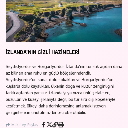
İZLANDA’NIN GİZLİ HAZİNELERİ
Seydisfyordur ve Borgarfyordur, İzlanda’nın turistik açıdan daha
az bilinen ama ruhu en güçlü bölgelerindendir.
Seydisfyordur’un sanat dolu sokakları ve Borgarfyordur’un
kuşlarla dolu kayalıkları, ülkenin doğa ve kültür zenginliğini
farklı açılardan yansıtır. İzlanda’yı yalnızca ünlü şelaleleri,
buzulları ve kuzey ışıklarıyla değil; bu tür sıra dışı köşeleriyle
keşfetmek, ülkeyi daha derinlemesine anlamak isteyen
gezginler için unutulmaz bir tecrübe olabilir.
Makaleyi Paylaş