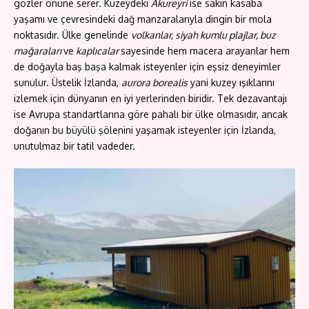
gözler önüne serer. Kuzeydeki
Akureyri
ise sakin kasaba
yaşamı ve çevresindeki dağ manzaralarıyla dingin bir mola
noktasıdır. Ülke genelinde
volkanlar, siyah kumlu plajlar, buz
mağaraları
ve
kaplıcalar
sayesinde hem macera arayanlar hem
de doğayla baş başa kalmak isteyenler için eşsiz deneyimler
sunulur. Üstelik İzlanda,
aurora borealis
yani kuzey ışıklarını
izlemek için dünyanın en iyi yerlerinden biridir. Tek dezavantajı
ise Avrupa standartlarına göre pahalı bir ülke olmasıdır, ancak
doğanın bu büyülü şölenini yaşamak isteyenler için İzlanda,
unutulmaz bir tatil vadeder.