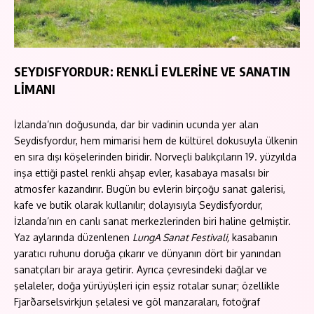
SEYDISFYORDUR: RENKLİ EVLERİNE VE SANATIN
LİMANI
İzlanda’nın doğusunda, dar bir vadinin ucunda yer alan
Seydisfyordur, hem mimarisi hem de kültürel dokusuyla ülkenin
en sıra dışı köşelerinden biridir. Norveçli balıkçıların 19. yüzyılda
inşa ettiği pastel renkli ahşap evler, kasabaya masalsı bir
atmosfer kazandırır. Bugün bu evlerin birçoğu sanat galerisi,
kafe ve butik olarak kullanılır; dolayısıyla Seydisfyordur,
İzlanda’nın en canlı sanat merkezlerinden biri haline gelmiştir.
Yaz aylarında düzenlenen
LungA Sanat Festivali,
kasabanın
yaratıcı ruhunu doruğa çıkarır ve dünyanın dört bir yanından
sanatçıları bir araya getirir. Ayrıca çevresindeki dağlar ve
şelaleler, doğa yürüyüşleri için eşsiz rotalar sunar; özellikle
Fjarðarselsvirkjun şelalesi ve göl manzaraları, fotoğraf