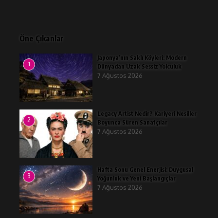
Öne Çıkanlar
Japonya’nın Saklı Köyleri: Modern
1
Dünyadan Uzak Sessiz Yolculuk
7 Ağustos 2026
Legacy Artist Nedir? Kariyeri Nesiller
2
Boyunca Süren Sanatçılar
7 Ağustos 2026
Hafta Sonu Genel Enerjisi: Duygusal
3
Yoğunluk ve Yeni Başlangıçlar
7 Ağustos 2026