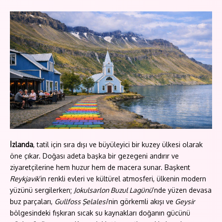
İzlanda
, tatil için sıra dışı ve büyüleyici bir kuzey ülkesi olarak
öne çıkar. Doğası adeta başka bir gezegeni andırır ve
ziyaretçilerine hem huzur hem de macera sunar. Başkent
Reykjavik
’in renkli evleri ve kültürel atmosferi, ülkenin modern
yüzünü sergilerken;
Jokulsarlon Buzul Lagünü
’nde yüzen devasa
buz parçaları,
Gullfoss Şelalesi
’nin görkemli akışı ve
Geysir
bölgesindeki fışkıran sıcak su kaynakları doğanın gücünü