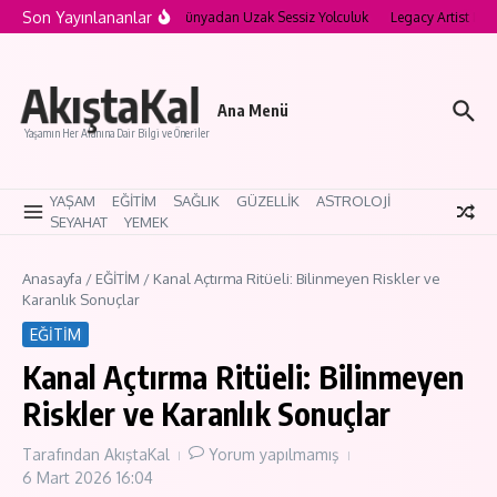
İçeriğe atla
Son Yayınlananlar
a’nın Saklı Köyleri: Modern Dünyadan Uzak Sessiz Yolculuk
Legacy Artist Nedir
AkıştaKal
Ana Menü
Yaşamın Her Alanına Dair Bilgi ve Öneriler
YAŞAM
EĞİTİM
SAĞLIK
GÜZELLİK
ASTROLOJİ
SEYAHAT
YEMEK
Anasayfa
/
EĞİTİM
/
Kanal Açtırma Ritüeli: Bilinmeyen Riskler ve
Karanlık Sonuçlar
EĞİTİM
Kanal Açtırma Ritüeli: Bilinmeyen
Riskler ve Karanlık Sonuçlar
Tarafından
AkıştaKal
Yorum yapılmamış
6 Mart 2026
16:04