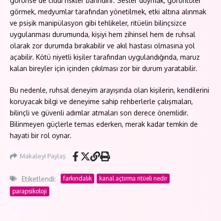
görünse de ciddi riskler barındırır. Sesler duymak, görüntüler
görmek, medyumlar tarafından yönetilmek, etki altına alınmak
ve psişik manipülasyon gibi tehlikeler, ritüelin bilinçsizce
uygulanması durumunda, kişiyi hem zihinsel hem de ruhsal
olarak zor durumda bırakabilir ve akıl hastası olmasına yol
açabilir. Kötü niyetli kişiler tarafından uygulandığında, maruz
kalan bireyler için içinden çıkılması zor bir durum yaratabilir.
Bu nedenle, ruhsal deneyim arayışında olan kişilerin, kendilerini
koruyacak bilgi ve deneyime sahip rehberlerle çalışmaları,
bilinçli ve güvenli adımlar atmaları son derece önemlidir.
Bilinmeyen güçlerle temas ederken, merak kadar temkin de
hayati bir rol oynar.
Makaleyi Paylaş
Etiketlendi:
farkındalık
kanal açtırma ritüeli nedir
parapsikoloji