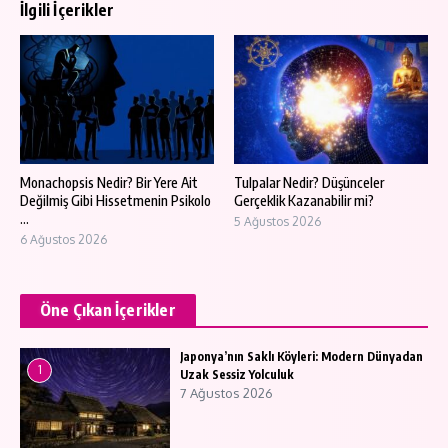
İlgili İçerikler
Monachopsis Nedir? Bir Yere Ait
Tulpalar Nedir? Düşünceler
Değilmiş Gibi Hissetmenin Psikolo
Gerçeklik Kazanabilir mi?
...
5 Ağustos 2026
6 Ağustos 2026
Öne Çıkan İçerikler
Japonya’nın Saklı Köyleri: Modern Dünyadan
1
Uzak Sessiz Yolculuk
7 Ağustos 2026