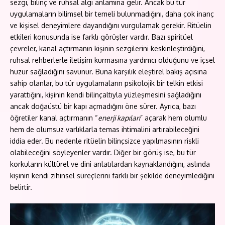
sezgi, bilinç ve ruhsal algı anlamına gelir. Ancak bu tür
uygulamaların bilimsel bir temeli bulunmadığını, daha çok inanç
ve kişisel deneyimlere dayandığını vurgulamak gerekir. Ritüelin
etkileri konusunda ise farklı görüşler vardır. Bazı spiritüel
çevreler, kanal açtırmanın kişinin sezgilerini keskinleştirdiğini,
ruhsal rehberlerle iletişim kurmasına yardımcı olduğunu ve içsel
huzur sağladığını savunur. Buna karşılık eleştirel bakış açısına
sahip olanlar, bu tür uygulamaların psikolojik bir telkin etkisi
yarattığını, kişinin kendi bilinçaltıyla yüzleşmesini sağladığını
ancak doğaüstü bir kapı açmadığını öne sürer. Ayrıca, bazı
öğretiler kanal açtırmanın “
enerji kapıları
” açarak hem olumlu
hem de olumsuz varlıklarla temas ihtimalini artırabileceğini
iddia eder. Bu nedenle ritüelin bilinçsizce yapılmasının riskli
olabileceğini söyleyenler vardır. Diğer bir görüş ise, bu tür
korkuların kültürel ve dini anlatılardan kaynaklandığını, aslında
kişinin kendi zihinsel süreçlerini farklı bir şekilde deneyimlediğini
belirtir.