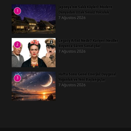
Japonya’nın Saklı Köyleri: Modern
1
Dünyadan Uzak Sessiz Yolculuk
7 Ağustos 2026
Legacy Artist Nedir? Kariyeri Nesiller
2
Boyunca Süren Sanatçılar
7 Ağustos 2026
Hafta Sonu Genel Enerjisi: Duygusal
3
Yoğunluk ve Yeni Başlangıçlar
7 Ağustos 2026