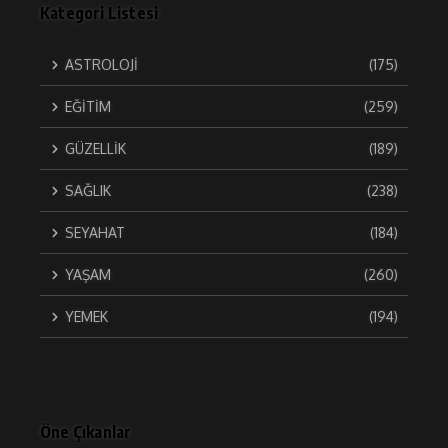
Kategori Listesi
ASTROLOJİ
(175)
EĞİTİM
(259)
GÜZELLİK
(189)
SAĞLIK
(238)
SEYAHAT
(184)
YAŞAM
(260)
YEMEK
(194)
Öne Çıkanlar