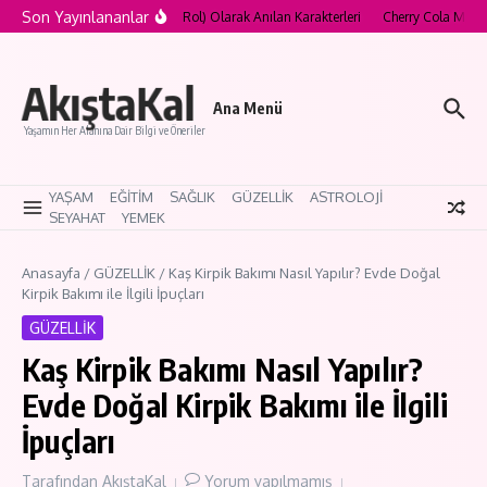
İçeriğe atla
Son Yayınlananlar
od’un “Curse Role” (Lanetli Rol) Olarak Anılan Karakterleri
Cherry Cola Makeup
AkıştaKal
Ana Menü
Yaşamın Her Alanına Dair Bilgi ve Öneriler
YAŞAM
EĞİTİM
SAĞLIK
GÜZELLİK
ASTROLOJİ
SEYAHAT
YEMEK
Anasayfa
/
GÜZELLİK
/
Kaş Kirpik Bakımı Nasıl Yapılır? Evde Doğal
Kirpik Bakımı ile İlgili İpuçları
GÜZELLİK
Kaş Kirpik Bakımı Nasıl Yapılır?
Evde Doğal Kirpik Bakımı ile İlgili
İpuçları
Tarafından
AkıştaKal
Yorum yapılmamış