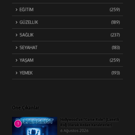
EĞİTİM
(259)
GÜZELLİK
(189)
SAĞLIK
(237)
SEYAHAT
(183)
YAŞAM
(259)
YEMEK
(193)
Öne Çıkanlar
Hollywood’un “Curse Role” (Lanetli
1
Rol) Olarak Anılan Karakterleri
6 Ağustos 2026