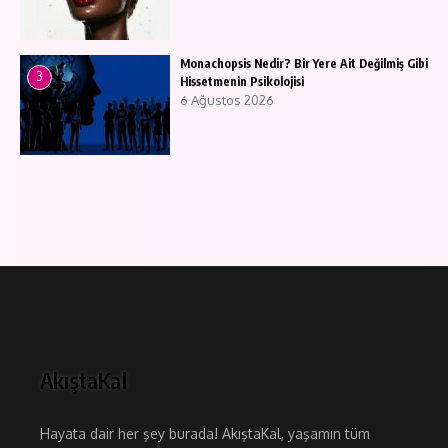
Monachopsis Nedir? Bir Yere Ait Değilmiş Gibi
3
Hissetmenin Psikolojisi
6 Ağustos 2026
AkıştaKal
Hayata dair her şey burada! AkıştaKal, yaşamın tüm