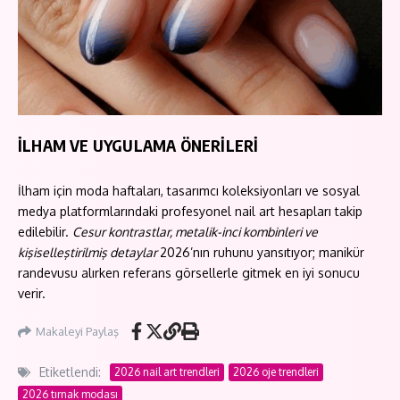
İLHAM VE UYGULAMA ÖNERİLERİ
İlham için moda haftaları, tasarımcı koleksiyonları ve sosyal
medya platformlarındaki profesyonel nail art hesapları takip
edilebilir.
Cesur kontrastlar, metalik-inci kombinleri ve
kişiselleştirilmiş detaylar
2026’nın ruhunu yansıtıyor; manikür
randevusu alırken referans görsellerle gitmek en iyi sonucu
verir.
Makaleyi Paylaş
Etiketlendi:
2026 nail art trendleri
2026 oje trendleri
2026 tırnak modası