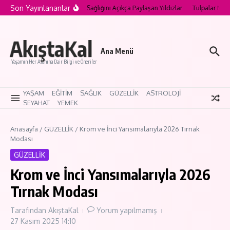
İçeriğe atla
Son Yayınlananlar
ood’un Kırılgan Kalpleri: Ruh Sağlığını Açıkça Paylaşan Yıldızlar
Tulpalar Nedir?
AkıştaKal
Ana Menü
Yaşamın Her Alanına Dair Bilgi ve Öneriler
YAŞAM
EĞİTİM
SAĞLIK
GÜZELLİK
ASTROLOJİ
SEYAHAT
YEMEK
Anasayfa
/
GÜZELLİK
/
Krom ve İnci Yansımalarıyla 2026 Tırnak
Modası
GÜZELLİK
Krom ve İnci Yansımalarıyla 2026
Tırnak Modası
Tarafından
AkıştaKal
Yorum yapılmamış
27 Kasım 2025
14:10