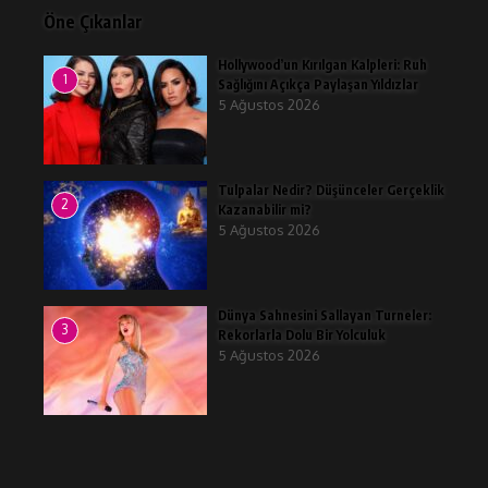
Öne Çıkanlar
Hollywood’un Kırılgan Kalpleri: Ruh
1
Sağlığını Açıkça Paylaşan Yıldızlar
5 Ağustos 2026
Tulpalar Nedir? Düşünceler Gerçeklik
2
Kazanabilir mi?
5 Ağustos 2026
Dünya Sahnesini Sallayan Turneler:
3
Rekorlarla Dolu Bir Yolculuk
5 Ağustos 2026