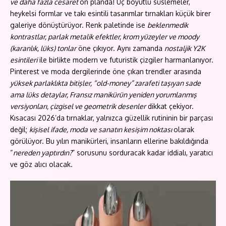
ve daha fazla cesaret
ön planda! Üç boyutlu süslemeler,
heykelsi formlar ve takı esintili tasarımlar tırnakları küçük birer
galeriye dönüştürüyor. Renk paletinde ise
beklenmedik
kontrastlar, parlak metalik efektler, krom yüzeyler ve moody
(karanlık, lüks) tonlar
öne çıkıyor. Aynı zamanda
nostaljik Y2K
esintileri
ile birlikte modern ve futuristik çizgiler harmanlanıyor.
Pinterest ve moda dergilerinde öne çıkan trendler arasında
yüksek parlaklıkta bitişler, “old-money” zarafeti taşıyan sade
ama lüks detaylar, Fransız manikürün yeniden yorumlanmış
versiyonları, çizgisel ve geometrik desenler
dikkat çekiyor.
Kısacası 2026’da tırnaklar, yalnızca güzellik rutininin bir parçası
değil;
kişisel ifade, moda ve sanatın kesişim noktası
olarak
görülüyor. Bu yılın manikürleri, insanların ellerine bakıldığında
“
nereden yaptırdın?
” sorusunu sorduracak kadar iddialı, yaratıcı
ve göz alıcı olacak.