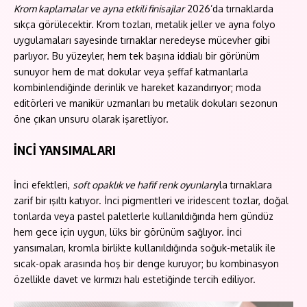
Krom kaplamalar ve ayna etkili finisajlar
2026’da tırnaklarda
sıkça görülecektir. Krom tozları, metalik jeller ve ayna folyo
uygulamaları sayesinde tırnaklar neredeyse mücevher gibi
parlıyor. Bu yüzeyler, hem tek başına iddialı bir görünüm
sunuyor hem de mat dokular veya şeffaf katmanlarla
kombinlendiğinde derinlik ve hareket kazandırıyor; moda
editörleri ve manikür uzmanları bu metalik dokuları sezonun
öne çıkan unsuru olarak işaretliyor.
İNCİ YANSIMALARI
İnci efektleri,
soft opaklık ve hafif renk oyunları
yla tırnaklara
zarif bir ışıltı katıyor. İnci pigmentleri ve iridescent tozlar, doğal
tonlarda veya pastel paletlerle kullanıldığında hem gündüz
hem gece için uygun, lüks bir görünüm sağlıyor. İnci
yansımaları, kromla birlikte kullanıldığında soğuk-metalik ile
sıcak-opak arasında hoş bir denge kuruyor; bu kombinasyon
özellikle davet ve kırmızı halı estetiğinde tercih ediliyor.