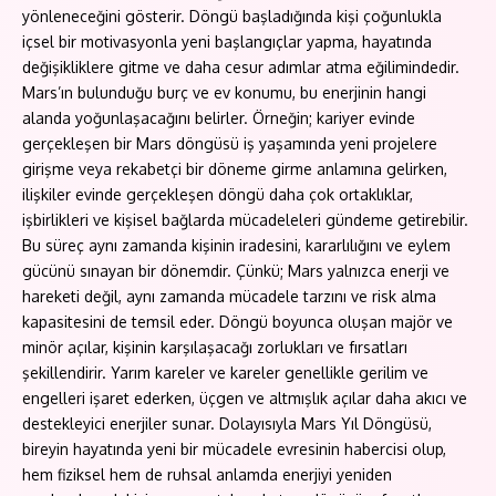
yönleneceğini gösterir. Döngü başladığında kişi çoğunlukla
içsel bir motivasyonla yeni başlangıçlar yapma, hayatında
değişikliklere gitme ve daha cesur adımlar atma eğilimindedir.
Mars’ın bulunduğu burç ve ev konumu, bu enerjinin hangi
alanda yoğunlaşacağını belirler. Örneğin; kariyer evinde
gerçekleşen bir Mars döngüsü iş yaşamında yeni projelere
girişme veya rekabetçi bir döneme girme anlamına gelirken,
ilişkiler evinde gerçekleşen döngü daha çok ortaklıklar,
işbirlikleri ve kişisel bağlarda mücadeleleri gündeme getirebilir.
Bu süreç aynı zamanda kişinin iradesini, kararlılığını ve eylem
gücünü sınayan bir dönemdir. Çünkü; Mars yalnızca enerji ve
hareketi değil, aynı zamanda mücadele tarzını ve risk alma
kapasitesini de temsil eder. Döngü boyunca oluşan majör ve
minör açılar, kişinin karşılaşacağı zorlukları ve fırsatları
şekillendirir. Yarım kareler ve kareler genellikle gerilim ve
engelleri işaret ederken, üçgen ve altmışlık açılar daha akıcı ve
destekleyici enerjiler sunar. Dolayısıyla Mars Yıl Döngüsü,
bireyin hayatında yeni bir mücadele evresinin habercisi olup,
hem fiziksel hem de ruhsal anlamda enerjiyi yeniden