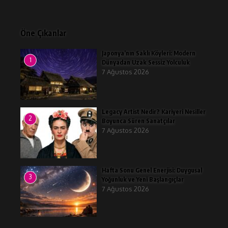
Öne Çıkanlar
Japonya’nın Saklı Köyleri: Modern
1
Dünyadan Uzak Sessiz Yolculuk
7 Ağustos 2026
Legacy Artist Nedir? Kariyeri Nesiller
2
Boyunca Süren Sanatçılar
7 Ağustos 2026
Hafta Sonu Genel Enerjisi: Duygusal
3
Yoğunluk ve Yeni Başlangıçlar
7 Ağustos 2026