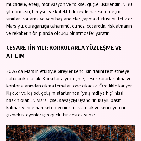
mücadele, enerji, motivasyon ve fiziksel güçle ilişkilendirilir. Bu
yıl döngüsü, bireysel ve kolektif düzeyde harekete geçme,
sınırları zorlama ve yeni başlangıçlar yapma dürtüsünü tetikler.
Mars yılı, durağanlığa tahammül etmez; cesaretin, risk almanın
ve rekabetin ön planda olduğu bir atmosfer yaratır.
CESARETİN YILI: KORKULARLA YÜZLEŞME VE
ATILIM
2026’da Mars’ın etkisiyle bireyler kendi sınırlarını test etmeye
daha açık olacak. Korkularla yüzleşme, cesur kararlar alma ve
konfor alanından çıkma temaları öne çıkacak. Özellikle kariyer,
ilişkiler ve kişisel gelişim alanlarında “ya şimdi ya hiç” hissi
baskın olabilir. Mars, içsel savaşçıyı uyandırır; bu yıl, pasif
kalmak yerine harekete geçmek, risk almak ve kendi yolunu
çizmek isteyenler için güçlü bir destek sunar.