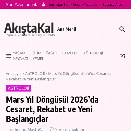
İçeriğe atla
Son Yayınlananlar
a’nın Saklı Köyleri: Modern Dünyadan Uzak Sessiz Yolculuk
Legacy Artist Nedir
AkıştaKal
Ana Menü
Yaşamın Her Alanına Dair Bilgi ve Öneriler
YAŞAM
EĞİTİM
SAĞLIK
GÜZELLİK
ASTROLOJİ
SEYAHAT
YEMEK
Anasayfa
/
ASTROLOJİ
/
Mars Yıl Döngüsü! 2026’da Cesaret,
Rekabet ve Yeni Başlangıçlar
ASTROLOJİ
Mars Yıl Döngüsü! 2026’da
Cesaret, Rekabet ve Yeni
Başlangıçlar
Tarafından
AkıştaKal
Yorum yapılmamış