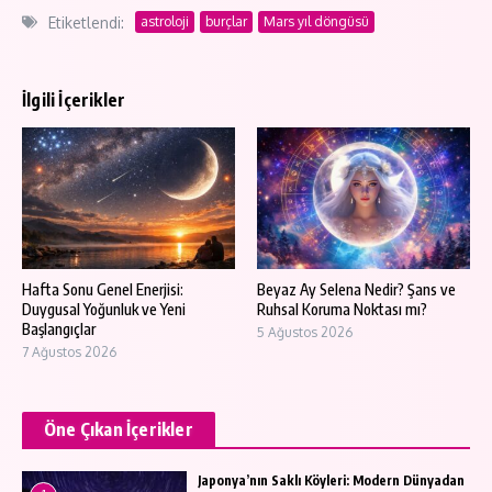
Etiketlendi:
astroloji
burçlar
Mars yıl döngüsü
İlgili İçerikler
Hafta Sonu Genel Enerjisi:
Beyaz Ay Selena Nedir? Şans ve
Duygusal Yoğunluk ve Yeni
Ruhsal Koruma Noktası mı?
Başlangıçlar
5 Ağustos 2026
7 Ağustos 2026
Öne Çıkan İçerikler
Japonya’nın Saklı Köyleri: Modern Dünyadan