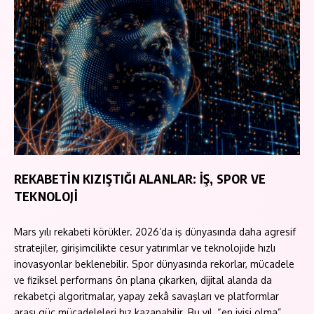
REKABETİN KIZIŞTIĞI ALANLAR: İŞ, SPOR VE
TEKNOLOJİ
Mars yılı rekabeti körükler. 2026’da iş dünyasında daha agresif
stratejiler, girişimcilikte cesur yatırımlar ve teknolojide hızlı
inovasyonlar beklenebilir. Spor dünyasında rekorlar, mücadele
ve fiziksel performans ön plana çıkarken, dijital alanda da
rekabetçi algoritmalar, yapay zekâ savaşları ve platformlar
arası güç mücadeleleri hız kazanabilir. Bu yıl, “en iyisi olma”