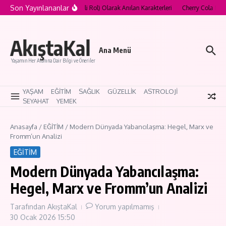
İçeriğe atla
Son Yayınlananlar
wood’un “Curse Role” (Lanetli Rol) Olarak Anılan Karakterleri
Cherry Cola Makeu
AkıştaKal
Ana Menü
Yaşamın Her Alanına Dair Bilgi ve Öneriler
YAŞAM
EĞİTİM
SAĞLIK
GÜZELLİK
ASTROLOJİ
SEYAHAT
YEMEK
Anasayfa
/
EĞİTİM
/
Modern Dünyada Yabancılaşma: Hegel, Marx ve
Fromm’un Analizi
EĞİTİM
Modern Dünyada Yabancılaşma:
Hegel, Marx ve Fromm’un Analizi
Tarafından
AkıştaKal
Yorum yapılmamış
30 Ocak 2026
15:50