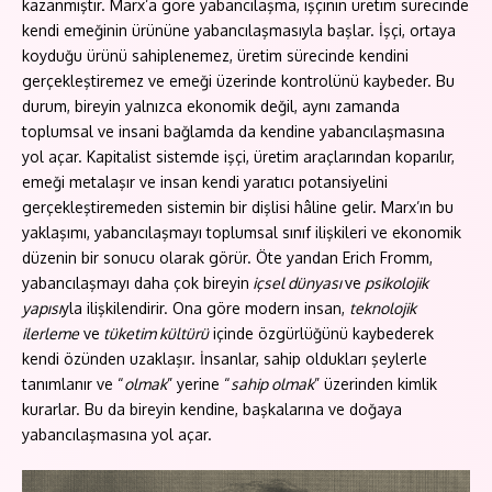
kazanmıştır. Marx’a göre yabancılaşma, işçinin üretim sürecinde
kendi emeğinin ürününe yabancılaşmasıyla başlar. İşçi, ortaya
koyduğu ürünü sahiplenemez, üretim sürecinde kendini
gerçekleştiremez ve emeği üzerinde kontrolünü kaybeder. Bu
durum, bireyin yalnızca ekonomik değil, aynı zamanda
toplumsal ve insani bağlamda da kendine yabancılaşmasına
yol açar. Kapitalist sistemde işçi, üretim araçlarından koparılır,
emeği metalaşır ve insan kendi yaratıcı potansiyelini
gerçekleştiremeden sistemin bir dişlisi hâline gelir. Marx’ın bu
yaklaşımı, yabancılaşmayı toplumsal sınıf ilişkileri ve ekonomik
düzenin bir sonucu olarak görür. Öte yandan Erich Fromm,
yabancılaşmayı daha çok bireyin
içsel dünyası
ve
psikolojik
yapısı
yla ilişkilendirir. Ona göre modern insan,
teknolojik
ilerleme
ve
tüketim kültürü
içinde özgürlüğünü kaybederek
kendi özünden uzaklaşır. İnsanlar, sahip oldukları şeylerle
tanımlanır ve “
olmak
” yerine “
sahip olmak
” üzerinden kimlik
kurarlar. Bu da bireyin kendine, başkalarına ve doğaya
yabancılaşmasına yol açar.