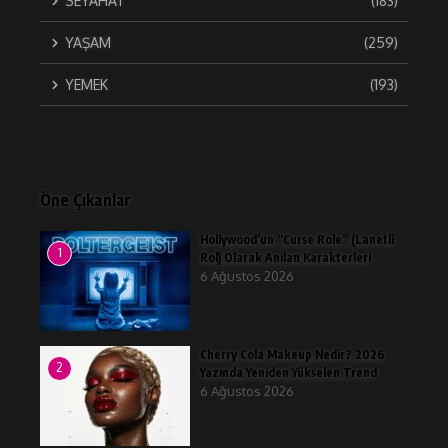
SEYAHAT
(183)
YAŞAM
(259)
YEMEK
(193)
Öne Çıkanlar
Hollywood’un “Curse Role” (Lanetli
1
Rol) Olarak Anılan Karakterleri
6 Ağustos 2026
Cherry Cola Makeup Nedir? 2026
2
Yazında Yeniden Yükselen Trend
6 Ağustos 2026