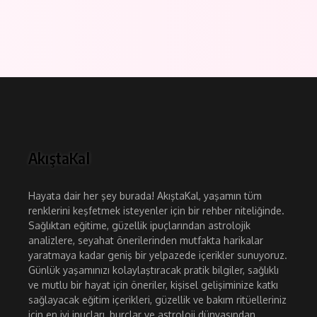
AkıştaKal
Hayata dair her şey burada! AkıştaKal, yaşamın tüm
renklerini keşfetmek isteyenler için bir rehber niteliğinde.
Sağlıktan eğitime, güzellik ipuçlarından astrolojik
analizlere, seyahat önerilerinden mutfakta harikalar
yaratmaya kadar geniş bir yelpazede içerikler sunuyoruz.
Günlük yaşamınızı kolaylaştıracak pratik bilgiler, sağlıklı
ve mutlu bir hayat için öneriler, kişisel gelişiminize katkı
sağlayacak eğitim içerikleri, güzellik ve bakım ritüelleriniz
için en iyi ipuçları, burçlar ve astroloji dünyasından