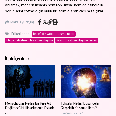
anlamak, modern insanın hem toplumsal hem de psikolojik
sorunlarını çözmek için kritik bir adım olarak karşımıza çıkar.
Makaleyi Paylaş
Etiketlendi:
felsefede yabancılaşma nedir
Hegel felsefesinde yabancılaşma
Marx'ın yabancılaşma teorisi
İlgili İçerikler
Monachopsis Nedir? Bir Yere Ait
Tulpalar Nedir? Düşünceler
Değilmiş Gibi Hissetmenin Psikolo
Gerçeklik Kazanabilir mi?
...
5 Ağustos 2026