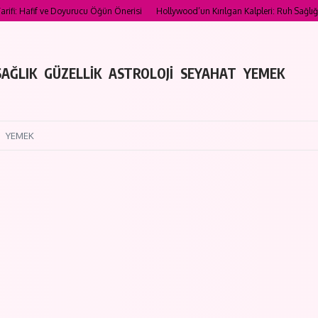
e Doyurucu Öğün Önerisi
Hollywood’un Kırılgan Kalpleri: Ruh Sağlığını Açıkça Pay
SAĞLIK
GÜZELLİK
ASTROLOJİ
SEYAHAT
YEMEK
YEMEK