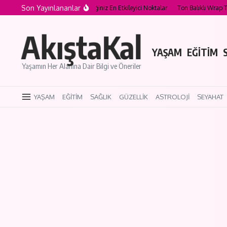
İçeriğe atla
Son Yayınlananlar
vuzları: Yüzebileceğiniz En Etkileyici Noktalar
Ton Balıklı Wrap Tarifi: Hafif v
AkıştaKal
YAŞAM
EĞİTİM
Yaşamın Her Alanına Dair Bilgi ve Öneriler
YAŞAM
EĞİTİM
SAĞLIK
GÜZELLİK
ASTROLOJİ
SEYAHAT