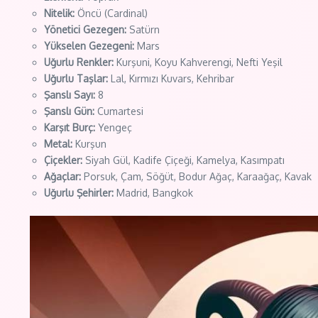
Nitelik:
Öncü (Cardinal)
Yönetici Gezegen:
Satürn
Yükselen Gezegeni:
Mars
Uğurlu Renkler:
Kurşuni, Koyu Kahverengi, Nefti Yeşil
Uğurlu Taşlar:
Lal, Kırmızı Kuvars, Kehribar
Şanslı Sayı:
8
Şanslı Gün:
Cumartesi
Karşıt Burç:
Yengeç
Metal:
Kurşun
Çiçekler:
Siyah Gül, Kadife Çiçeği, Kamelya, Kasımpatı
Ağaçlar:
Porsuk, Çam, Söğüt, Bodur Ağaç, Karaağaç, Kavak
Uğurlu Şehirler:
Madrid, Bangkok