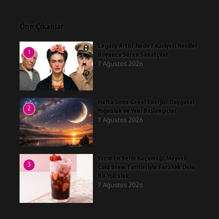
Öne Çıkanlar
Legacy Artist Nedir? Kariyeri Nesiller
1
Boyunca Süren Sanatçılar
7 Ağustos 2026
Hafta Sonu Genel Enerjisi: Duygusal
2
Yoğunluk ve Yeni Başlangıçlar
7 Ağustos 2026
Yazın En Serin Kaçamağı: Meyveli
3
Cold Brew Tarifleriyle Ferahlık Dolu
Bir Yolculuk
7 Ağustos 2026