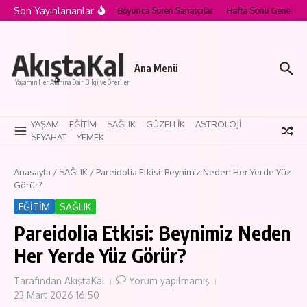
İçeriğe atla
Son Yayınlananlar
Artist Nedir? Kariyeri Nesiller Boyunca Süren Sanatçılar
Hafta Sonu Genel Enerji
AkıştaKal
Ana Menü
Yaşamın Her Alanına Dair Bilgi ve Öneriler
YAŞAM
EĞİTİM
SAĞLIK
GÜZELLİK
ASTROLOJİ
SEYAHAT
YEMEK
Anasayfa
/
SAĞLIK
/
Pareidolia Etkisi: Beynimiz Neden Her Yerde Yüz
Görür?
EĞİTİM
SAĞLIK
Pareidolia Etkisi: Beynimiz Neden
Her Yerde Yüz Görür?
Tarafından
AkıştaKal
Yorum yapılmamış
23 Mart 2026
16:50