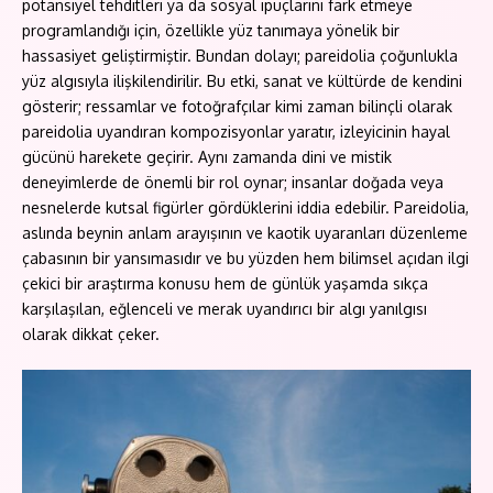
potansiyel tehditleri ya da sosyal ipuçlarını fark etmeye
programlandığı için, özellikle yüz tanımaya yönelik bir
hassasiyet geliştirmiştir. Bundan dolayı; pareidolia çoğunlukla
yüz algısıyla ilişkilendirilir. Bu etki, sanat ve kültürde de kendini
gösterir; ressamlar ve fotoğrafçılar kimi zaman bilinçli olarak
pareidolia uyandıran kompozisyonlar yaratır, izleyicinin hayal
gücünü harekete geçirir. Aynı zamanda dini ve mistik
deneyimlerde de önemli bir rol oynar; insanlar doğada veya
nesnelerde kutsal figürler gördüklerini iddia edebilir. Pareidolia,
aslında beynin anlam arayışının ve kaotik uyaranları düzenleme
çabasının bir yansımasıdır ve bu yüzden hem bilimsel açıdan ilgi
çekici bir araştırma konusu hem de günlük yaşamda sıkça
karşılaşılan, eğlenceli ve merak uyandırıcı bir algı yanılgısı
olarak dikkat çeker.