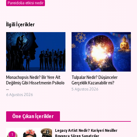
Pareidolia etkisi nedir
İlgili İçerikler
Monachopsis Nedir? Bir Yere Ait
Tulpalar Nedir? Düşünceler
Değilmiş Gibi Hissetmenin Psikolo
Gerçeklik Kazanabilir mi?
...
5 Ağustos 2026
6 Ağustos 2026
Öne Çıkan İçerikler
Legacy Artist Nedir? Kariyeri Nesiller
1
Boyunca Süren Sanatçılar