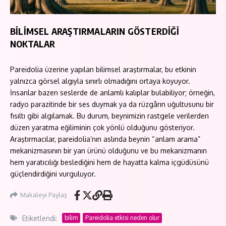
BİLİMSEL ARAŞTIRMALARIN GÖSTERDİĞİ
NOKTALAR
Pareidolia üzerine yapılan bilimsel araştırmalar, bu etkinin
yalnızca görsel algıyla sınırlı olmadığını ortaya koyuyor.
İnsanlar bazen seslerde de anlamlı kalıplar bulabiliyor; örneğin,
radyo parazitinde bir ses duymak ya da rüzgârın uğultusunu bir
fısıltı gibi algılamak. Bu durum, beynimizin rastgele verilerden
düzen yaratma eğiliminin çok yönlü olduğunu gösteriyor.
Araştırmacılar, pareidolia’nın aslında beynin “anlam arama”
mekanizmasının bir yan ürünü olduğunu ve bu mekanizmanın
hem yaratıcılığı beslediğini hem de hayatta kalma içgüdüsünü
güçlendirdiğini vurguluyor.
Makaleyi Paylaş
Etiketlendi:
bilim
Pareidolia etkisi neden olur