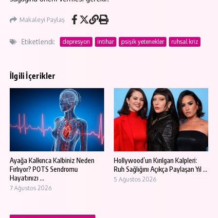
Makaleyi Paylaş
Etiketlendi:
depresyon
intihar
psişik yetenekler
ruhsal kriz
İlgili İçerikler
Ayağa Kalkınca Kalbiniz Neden
Hollywood’un Kırılgan Kalpleri:
Fırlıyor? POTS Sendromu
Ruh Sağlığını Açıkça Paylaşan Yıl ...
Hayatınızı ...
5 Ağustos 2026
7 Ağustos 2026