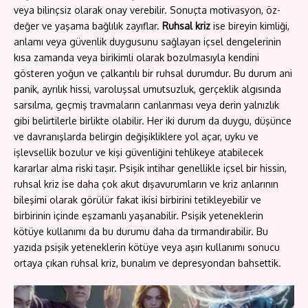
veya bilinçsiz olarak onay verebilir. Sonuçta motivasyon, öz-
değer ve yaşama bağlılık zayıflar.
Ruhsal kriz
ise bireyin kimliği,
anlamı veya güvenlik duygusunu sağlayan içsel dengelerinin
kısa zamanda veya birikimli olarak bozulmasıyla kendini
gösteren yoğun ve çalkantılı bir ruhsal durumdur. Bu durum ani
panik, ayrılık hissi, varoluşsal umutsuzluk, gerçeklik algısında
sarsılma, geçmiş travmaların canlanması veya derin yalnızlık
gibi belirtilerle birlikte olabilir. Her iki durum da duygu, düşünce
ve davranışlarda belirgin değişikliklere yol açar, uyku ve
işlevsellik bozulur ve kişi güvenliğini tehlikeye atabilecek
kararlar alma riski taşır. Psişik intihar genellikle içsel bir hissin,
ruhsal kriz ise daha çok akut dışavurumların ve kriz anlarının
bileşimi olarak görülür fakat ikisi birbirini tetikleyebilir ve
birbirinin içinde eşzamanlı yaşanabilir. Psişik yeteneklerin
kötüye kullanımı da bu durumu daha da tırmandırabilir. Bu
yazıda psişik yeteneklerin kötüye veya aşırı kullanımı sonucu
ortaya çıkan ruhsal kriz, bunalım ve depresyondan bahsettik.