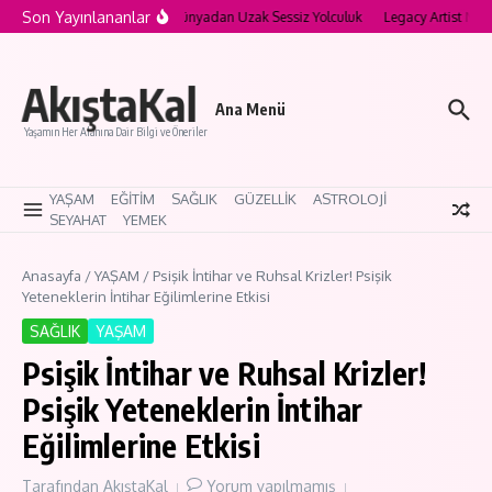
İçeriğe atla
Son Yayınlananlar
’nın Saklı Köyleri: Modern Dünyadan Uzak Sessiz Yolculuk
Legacy Artist Nedir?
AkıştaKal
Ana Menü
Yaşamın Her Alanına Dair Bilgi ve Öneriler
YAŞAM
EĞİTİM
SAĞLIK
GÜZELLİK
ASTROLOJİ
SEYAHAT
YEMEK
Anasayfa
/
YAŞAM
/
Psişik İntihar ve Ruhsal Krizler! Psişik
Yeteneklerin İntihar Eğilimlerine Etkisi
SAĞLIK
YAŞAM
Psişik İntihar ve Ruhsal Krizler!
Psişik Yeteneklerin İntihar
Eğilimlerine Etkisi
Tarafından
AkıştaKal
Yorum yapılmamış