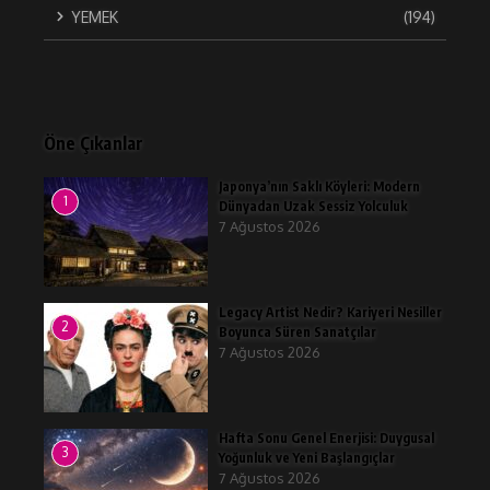
YEMEK
(194)
Öne Çıkanlar
Japonya’nın Saklı Köyleri: Modern
1
Dünyadan Uzak Sessiz Yolculuk
7 Ağustos 2026
Legacy Artist Nedir? Kariyeri Nesiller
2
Boyunca Süren Sanatçılar
7 Ağustos 2026
Hafta Sonu Genel Enerjisi: Duygusal
3
Yoğunluk ve Yeni Başlangıçlar
7 Ağustos 2026