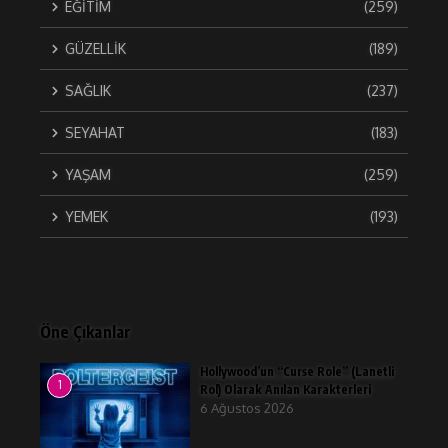
EĞİTİM
(259)
GÜZELLİK
(189)
SAĞLIK
(237)
SEYAHAT
(183)
YAŞAM
(259)
YEMEK
(193)
Öne Çıkanlar
Hollywood’un “Curse Role” (Lanetli
1
Rol) Olarak Anılan Karakterleri
6 Ağustos 2026