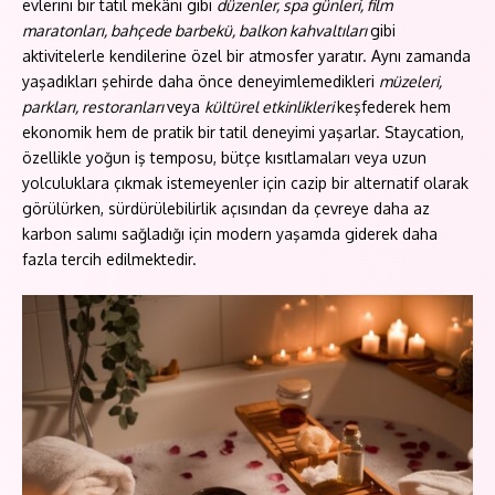
evlerini bir tatil mekânı gibi
düzenler, spa günleri, film
maratonları, bahçede barbekü, balkon kahvaltıları
gibi
aktivitelerle kendilerine özel bir atmosfer yaratır. Aynı zamanda
yaşadıkları şehirde daha önce deneyimlemedikleri
müzeleri,
parkları, restoranları
veya
kültürel etkinlikleri
keşfederek hem
ekonomik hem de pratik bir tatil deneyimi yaşarlar. Staycation,
özellikle yoğun iş temposu, bütçe kısıtlamaları veya uzun
yolculuklara çıkmak istemeyenler için cazip bir alternatif olarak
görülürken, sürdürülebilirlik açısından da çevreye daha az
karbon salımı sağladığı için modern yaşamda giderek daha
fazla tercih edilmektedir.