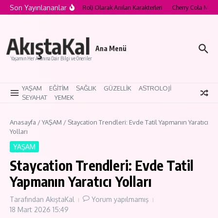
İçeriğe atla
Son Yayınlananlar
ood’un “Curse Role” (Lanetli Rol) Olarak Anılan Karakterleri
Cherry Cola Makeup
AkıştaKal
Ana Menü
Yaşamın Her Alanına Dair Bilgi ve Öneriler
YAŞAM
EĞİTİM
SAĞLIK
GÜZELLİK
ASTROLOJİ
SEYAHAT
YEMEK
Anasayfa
/
YAŞAM
/
Staycation Trendleri: Evde Tatil Yapmanın Yaratıcı
Yolları
YAŞAM
Staycation Trendleri: Evde Tatil
Yapmanın Yaratıcı Yolları
Tarafından
AkıştaKal
Yorum yapılmamış
18 Mart 2026
15:49