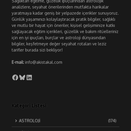
Sağlıktan eğitime, güzellik ipuçlarından astrolojik
analizlere, seyahat önerilerinden mutfakta harikalar
yaratmaya kadar geniş bir yelpazede içerikler sunuyoruz.
Günlük yaşamınızı kolaylaştıracak pratik bilgiler, sağlıklı
ve mutlu bir hayat için öneriler, kişisel gelişiminize katkı
sağlayacak eğitim içerikleri, güzellik ve bakım ritüelleriniz
için en iyi ipuçları, burçlar ve astroloji dünyasından
bilgiler, keşfetmeye değer seyahat rotaları ve leziz
tarifler burada sizi bekliyor!
E-mail:
info@akistakal.com
Facebook
Bluesky
LinkedIn
Kategori Listesi
ASTROLOJİ
(174)