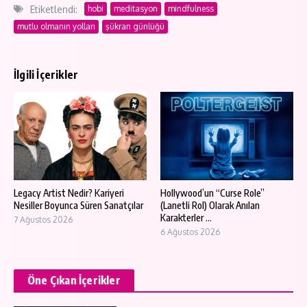
Etiketlendi:
hobi
meditasyon
mindfulness
mutlu olmanın yolları
şükran günlüğü
İlgili İçerikler
Legacy Artist Nedir? Kariyeri
Hollywood’un “Curse Role”
Nesiller Boyunca Süren Sanatçılar
(Lanetli Rol) Olarak Anılan
Karakterler ...
7 Ağustos 2026
6 Ağustos 2026
Öne Çıkan İçerikler