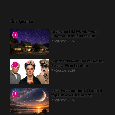
Öne Çıkanlar
Japonya’nın Saklı Köyleri: Modern
1
Dünyadan Uzak Sessiz Yolculuk
7 Ağustos 2026
Legacy Artist Nedir? Kariyeri Nesiller
2
Boyunca Süren Sanatçılar
7 Ağustos 2026
Hafta Sonu Genel Enerjisi: Duygusal
3
Yoğunluk ve Yeni Başlangıçlar
7 Ağustos 2026