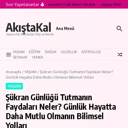
İçeriğe atla
Son Yayınlananlar
a’nın Saklı Köyleri: Modern Dünyadan Uzak Sessiz Yolculuk
Legacy Artist Nedir?
AkıştaKal
Ana Menü
Yaşamın Her Alanına Dair Bilgi ve Öneriler
YAŞAM
EĞİTİM
SAĞLIK
GÜZELLİK
ASTROLOJİ
SEYAHAT
YEMEK
Anasayfa
/
YAŞAM
/
Şükran Günlüğü Tutmanın Faydaları Neler?
Günlük Hayatta Daha Mutlu Olmanın Bilimsel Yolları
YAŞAM
Şükran Günlüğü Tutmanın
Faydaları Neler? Günlük Hayatta
Daha Mutlu Olmanın Bilimsel
Yolları