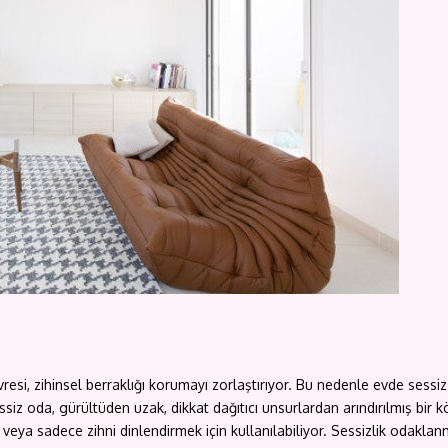
esi, zihinsel berraklığı korumayı zorlaştırıyor. Bu nedenle evde sessi
essiz oda, gürültüden uzak, dikkat dağıtıcı unsurlardan arındırılmış bir k
a sadece zihni dinlendirmek için kullanılabiliyor. Sessizlik odaklanmayı