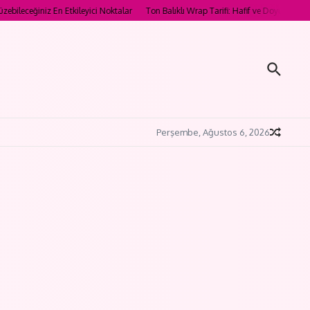
n Etkileyici Noktalar
Ton Balıklı Wrap Tarifi: Hafif ve Doyurucu Öğün Önerisi
Perşembe, Ağustos 6, 2026