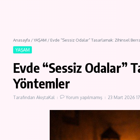
Anasayfa
/
YAŞAM
/
Evde “Sessiz Odalar” Tasarlamak: Zihinsel Berra
YAŞAM
Evde “Sessiz Odalar” Ta
Yöntemler
Tarafından
AkıştaKal
Yorum yapılmamış
23 Mart 2026
1