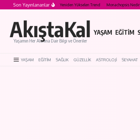
İçeriğe atla
Son Yayınlananlar
edir? 2026 Yazında Yeniden Yükselen Trend
Monachopsis Nedir? Bir Yere Ait De
AkıştaKal
YAŞAM
EĞİTİM
Yaşamın Her Alanına Dair Bilgi ve Öneriler
YAŞAM
EĞİTİM
SAĞLIK
GÜZELLİK
ASTROLOJİ
SEYAHAT