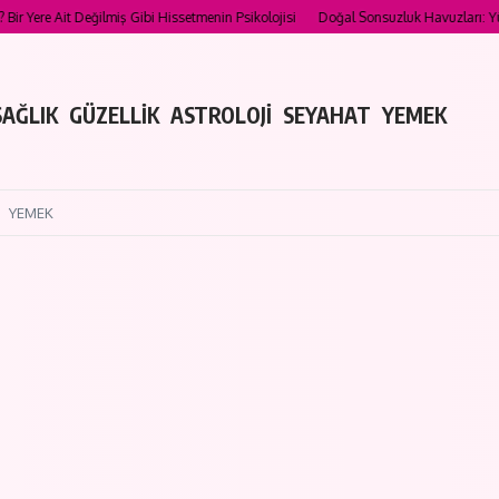
ğilmiş Gibi Hissetmenin Psikolojisi
Doğal Sonsuzluk Havuzları: Yüzebileceğiniz E
SAĞLIK
GÜZELLİK
ASTROLOJİ
SEYAHAT
YEMEK
YEMEK