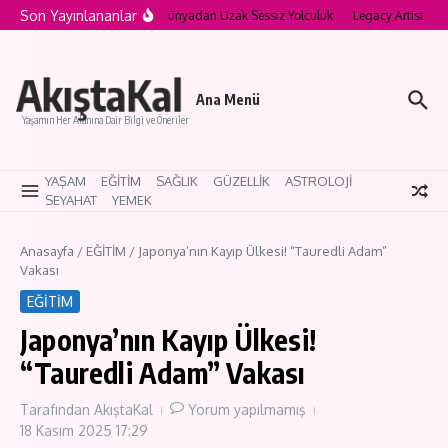
İçeriğe atla
Son Yayınlananlar
ya’nın Saklı Köyleri: Modern Dünyadan Uzak Sessiz Yolculuk
Legacy Artist Nedir
AkıştaKal
Ana Menü
Yaşamın Her Alanına Dair Bilgi ve Öneriler
YAŞAM
EĞİTİM
SAĞLIK
GÜZELLİK
ASTROLOJİ
SEYAHAT
YEMEK
Anasayfa
/
EĞİTİM
/
Japonya’nın Kayıp Ülkesi! “Tauredli Adam”
Vakası
EĞİTİM
Japonya’nın Kayıp Ülkesi!
“Tauredli Adam” Vakası
Tarafından
AkıştaKal
Yorum yapılmamış
18 Kasım 2025
17:29