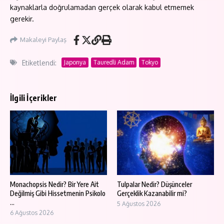
kaynaklarla doğrulamadan gerçek olarak kabul etmemek
gerekir.
Makaleyi Paylaş
Etiketlendi:
Japonya
Tauredli Adam
Tokyo
İlgili İçerikler
Monachopsis Nedir? Bir Yere Ait
Tulpalar Nedir? Düşünceler
Değilmiş Gibi Hissetmenin Psikolo
Gerçeklik Kazanabilir mi?
...
5 Ağustos 2026
6 Ağustos 2026