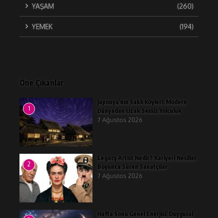
YAŞAM
(260)
YEMEK
(194)
Öne Çıkanlar
Japonya’nın Saklı Köyleri: Modern
1
Dünyadan Uzak Sessiz Yolculuk
7 Ağustos 2026
Legacy Artist Nedir? Kariyeri Nesiller
2
Boyunca Süren Sanatçılar
7 Ağustos 2026
Hafta Sonu Genel Enerjisi: Duygusal