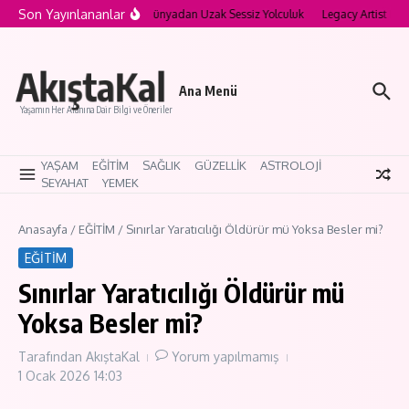
İçeriğe atla
Son Yayınlananlar
a’nın Saklı Köyleri: Modern Dünyadan Uzak Sessiz Yolculuk
Legacy Artist Nedir
AkıştaKal
Ana Menü
Yaşamın Her Alanına Dair Bilgi ve Öneriler
YAŞAM
EĞİTİM
SAĞLIK
GÜZELLİK
ASTROLOJİ
SEYAHAT
YEMEK
Anasayfa
/
EĞİTİM
/
Sınırlar Yaratıcılığı Öldürür mü Yoksa Besler mi?
EĞİTİM
Sınırlar Yaratıcılığı Öldürür mü
Yoksa Besler mi?
Tarafından
AkıştaKal
Yorum yapılmamış
1 Ocak 2026
14:03