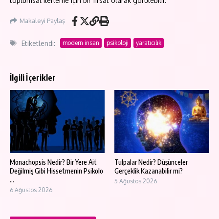
toplumsal ilerleme için bir fırsat olarak görülebilir.
Makaleyi Paylaş
Etiketlendi:
modern insan
psikoloji
yaratıcılık
İlgili İçerikler
Monachopsis Nedir? Bir Yere Ait
Tulpalar Nedir? Düşünceler
Değilmiş Gibi Hissetmenin Psikolo
Gerçeklik Kazanabilir mi?
...
5 Ağustos 2026
6 Ağustos 2026