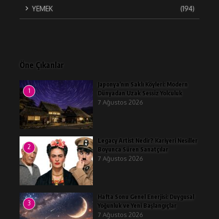
YEMEK
(194)
Öne Çıkanlar
Japonya’nın Saklı Köyleri: Modern
1
Dünyadan Uzak Sessiz Yolculuk
7 Ağustos 2026
Legacy Artist Nedir? Kariyeri Nesiller
2
Boyunca Süren Sanatçılar
7 Ağustos 2026
Hafta Sonu Genel Enerjisi: Duygusal
3
Yoğunluk ve Yeni Başlangıçlar
7 Ağustos 2026