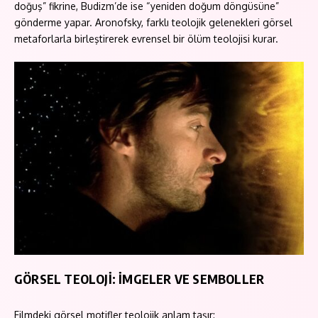
doğuş” fikrine, Budizm’de ise “yeniden doğum döngüsüne”
gönderme yapar. Aronofsky, farklı teolojik gelenekleri görsel
metaforlarla birleştirerek evrensel bir ölüm teolojisi kurar.
GÖRSEL TEOLOJİ: İMGELER VE SEMBOLLER
Filmdeki görsel motifler teolojik anlam taşır: