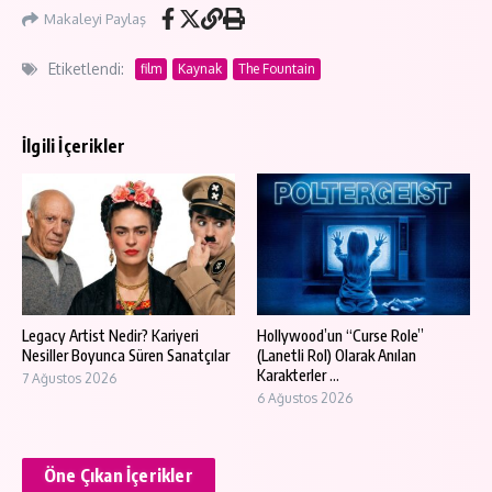
Makaleyi Paylaş
Etiketlendi:
film
Kaynak
The Fountain
İlgili İçerikler
Legacy Artist Nedir? Kariyeri
Hollywood’un “Curse Role”
Nesiller Boyunca Süren Sanatçılar
(Lanetli Rol) Olarak Anılan
Karakterler ...
7 Ağustos 2026
6 Ağustos 2026
Öne Çıkan İçerikler