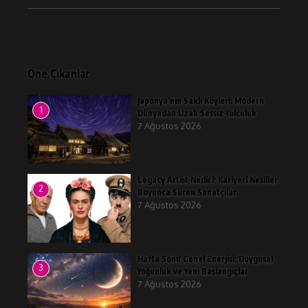
Öne Çıkanlar
Japonya’nın Saklı Köyleri: Modern
1
Dünyadan Uzak Sessiz Yolculuk
7 Ağustos 2026
Legacy Artist Nedir? Kariyeri Nesiller
2
Boyunca Süren Sanatçılar
7 Ağustos 2026
Hafta Sonu Genel Enerjisi: Duygusal
3
Yoğunluk ve Yeni Başlangıçlar
7 Ağustos 2026