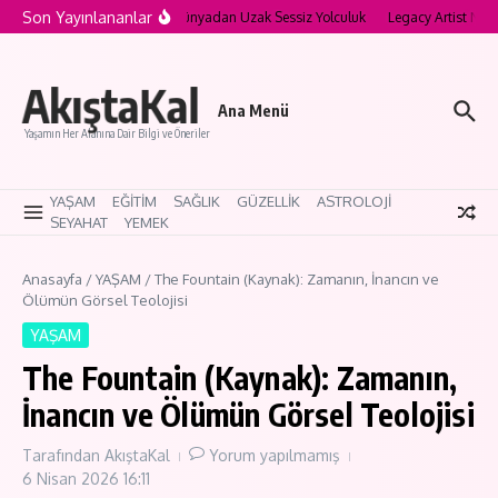
İçeriğe atla
Son Yayınlananlar
a’nın Saklı Köyleri: Modern Dünyadan Uzak Sessiz Yolculuk
Legacy Artist Nedir?
AkıştaKal
Ana Menü
Yaşamın Her Alanına Dair Bilgi ve Öneriler
YAŞAM
EĞİTİM
SAĞLIK
GÜZELLİK
ASTROLOJİ
SEYAHAT
YEMEK
Anasayfa
/
YAŞAM
/
The Fountain (Kaynak): Zamanın, İnancın ve
Ölümün Görsel Teolojisi
YAŞAM
The Fountain (Kaynak): Zamanın,
İnancın ve Ölümün Görsel Teolojisi
Tarafından
AkıştaKal
Yorum yapılmamış
6 Nisan 2026
16:11