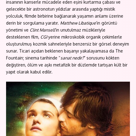
insanının kanserle mücadele eden eşini kurtarma çabası ve
gelecekte bir astronotun yıldızlar arasında yaptığı mistik
yolculuk, filmde birbirine bağlanarak yaşamın anlamı üzerine
derin bir sorgulama yaratır.
Matthew Libatique
’in görüntü
yönetimi ve
Clint Mansell
’in unutulmaz müzikleriyle
desteklenen film,
CGI
yerine mikroskobik organik çekimlerle
oluşturulmuş kozmik sahneleriyle benzersiz bir görsel deneyim
sunar. Ticari açıdan beklenen başarıyı yakalayamasa da The
Fountain; sinema tarihinde “
sanat nedir?
” sorusunu kökten
değiştiren, ölüm ve aşkı metafizik bir düzlemde tartışan kült bir
yapıt olarak kabul edilir.