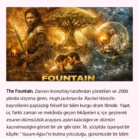
The Fountain
,
Darren Aronofsky
tarafından yönetilen ve
2006
yılında vizyona giren,
Hugh Jackman
ile
Rachel Weisz
’in
başrollerini paylaştığı felsefi bir bilim kurgu-dram filmidir. Yapıt,
üç farklı zaman ve mekânda geçen hikâyeleri iç içe geçirerek
insanın ölümsüzlük arayışını, aşkın kalıcılığını
ve
ölümün
kaçınılmazlığını
görsel bir şiir gibi işler. 16. yüzyılda
İspanyol
bir
kâşifin “
Yaşam Ağacı
”nı bulma yolculuğu, günümüzde bir bilim