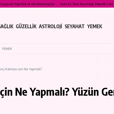
Yoğunluk ve Yeni Başlangıçlar
Yazın En Serin Kaçamağı: Meyveli Cold Brew Tarifler
SAĞLIK
GÜZELLİK
ASTROLOJİ
SEYAHAT
YEMEK
YEMEK
nç Kalması için Ne Yapmalı?
çin Ne Yapmalı? Yüzün Gen