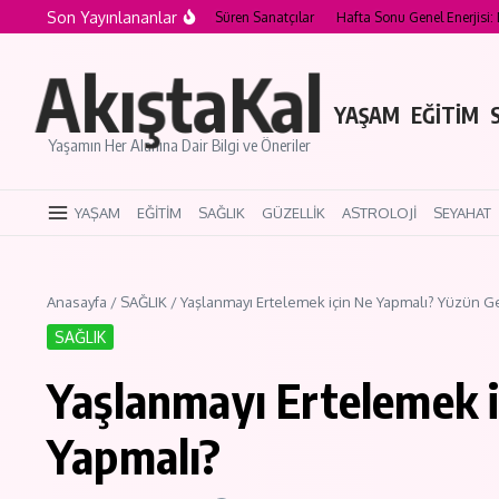
İçeriğe atla
Son Yayınlananlar
Kariyeri Nesiller Boyunca Süren Sanatçılar
Hafta Sonu Genel Enerjisi: Duygusal 
AkıştaKal
YAŞAM
EĞİTİM
Yaşamın Her Alanına Dair Bilgi ve Öneriler
YAŞAM
EĞİTİM
SAĞLIK
GÜZELLİK
ASTROLOJİ
SEYAHAT
Anasayfa
/
SAĞLIK
/
Yaşlanmayı Ertelemek için Ne Yapmalı? Yüzün Ge
SAĞLIK
Yaşlanmayı Ertelemek i
Yapmalı?