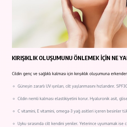
KIRIŞIKLIK OLUŞUMUNU ÖNLEMEK İÇİN NE Y
Cildin genç ve sağlıklı kalması için kırışıklık oluşumuna erkend
Güneşin zararlı UV ışınları, cilt yaşlanmasını hızlandırır. 
Cildin nemli kalması elastikiyetini korur. Hyaluronik asit, gl
C vitamini, E vitamini, omega-3 yağ asitleri içeren besinler t
Uyku sırasında cilt kendini yeniler. Yeterince uyumamak ise c