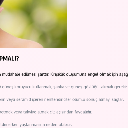
APMALI?
en müdahale edilmesi şarttır. Kırışıklık oluşumuna engel olmak için aşa
SPF30 güneş koruyucu kullanmak, şapka ve güneş gözlüğü takmak gerekir.
iserin veya seramid içeren nemlendiriciler olumlu sonuç almayı sağlar.
üketmek veya takviye almak cilt açısından faydalıdır.
ildin erken yaşlanmasına neden olabilir.