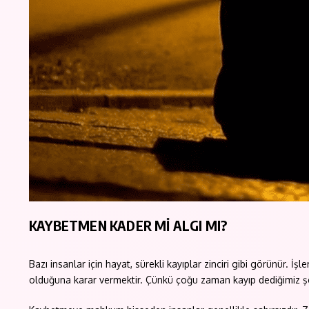
KAYBETMEN KADER Mİ ALGI MI?
Bazı insanlar için hayat, sürekli kayıplar zinciri gibi görünür. İşl
olduğuna karar vermektir. Çünkü çoğu zaman kayıp dediğimiz şey,