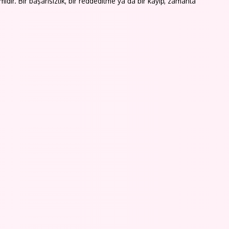
ır. Bir başarısızlık, bir reddedilme ya da bir kayıp, zamanla