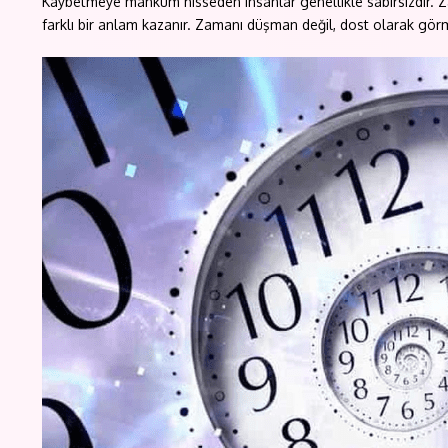
Kaybetmeye mahkum hisseden insanlar genellikle sabırsızdır. Zama
farklı bir anlam kazanır. Zamanı düşman değil, dost olarak gör