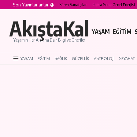
İçeriğe atla
Son Yayınlananlar
 Kariyeri Nesiller Boyunca Süren Sanatçılar
Hafta Sonu Genel Enerjisi: Duygusal 
AkıştaKal
YAŞAM
EĞİTİM
Yaşamın Her Alanına Dair Bilgi ve Öneriler
YAŞAM
EĞİTİM
SAĞLIK
GÜZELLİK
ASTROLOJİ
SEYAHAT