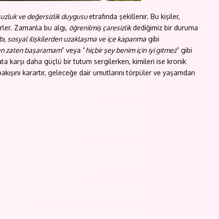
utsuzluk ve değersizlik duygusu
etrafında şekillenir. Bu kişiler,
irler. Zamanla bu algı,
öğrenilmiş çaresizlik
dediğimiz bir duruma
ı, sosyal ilişkilerden uzaklaşma ve içe kapanma
gibi
n zaten başaramam
” veya “
hiçbir şey benim için iyi gitmez
” gibi
yata karşı daha güçlü bir tutum sergilerken, kimileri ise kronik
kışını karartır, geleceğe dair umutlarını törpüler ve yaşamdan