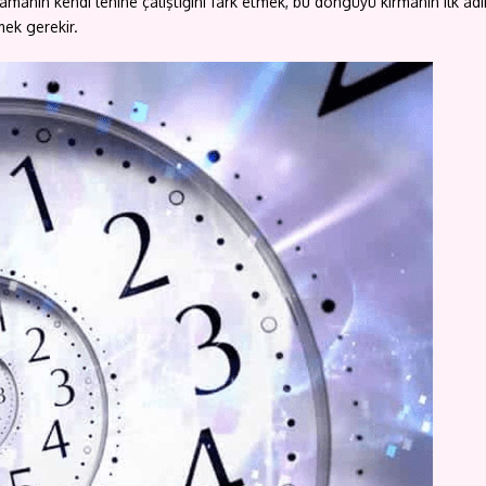
nın kendi lehine çalıştığını fark etmek, bu döngüyü kırmanın ilk adımıd
mek gerekir.