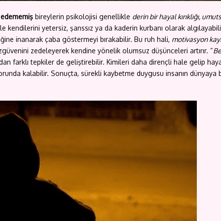
de edememiş
bireylerin psikolojisi genellikle
derin bir hayal kırıklığı, um
e kendilerini yetersiz, şanssız ya da kaderin kurbanı olarak algılayabil
ğine inanarak çaba göstermeyi bırakabilir. Bu ruh hali,
motivasyon kayb
 özgüvenini zedeleyerek kendine yönelik olumsuz düşünceleri artırır. “
Be
dan farklı tepkiler de geliştirebilir. Kimileri daha dirençli hale gelip ha
unda kalabilir. Sonuçta, sürekli kaybetme duygusu insanın dünyaya ba