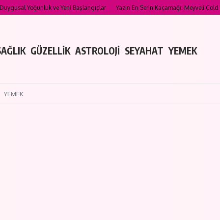
Yoğunluk ve Yeni Başlangıçlar
Yazın En Serin Kaçamağı: Meyveli Cold Brew Tarifle
SAĞLIK
GÜZELLİK
ASTROLOJİ
SEYAHAT
YEMEK
YEMEK