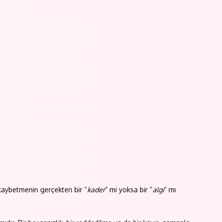
n, kaybetmenin gerçekten bir “
kader
” mi yoksa bir “
algı
” mı