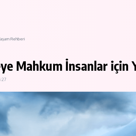
Yaşam Rehberi
e Mahkum İnsanlar için 
5:27