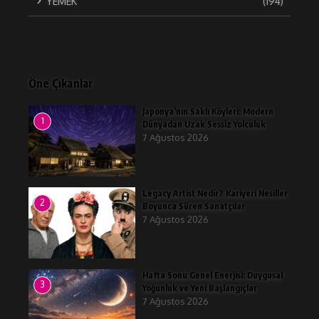
YEMEK
(194)
Öne Çıkanlar
Japonya’nın Saklı Köyleri: Modern
1
Dünyadan Uzak Sessiz Yolculuk
7 Ağustos 2026
Legacy Artist Nedir? Kariyeri Nesiller
2
Boyunca Süren Sanatçılar
7 Ağustos 2026
Hafta Sonu Genel Enerjisi: Duygusal
3
Yoğunluk ve Yeni Başlangıçlar
7 Ağustos 2026