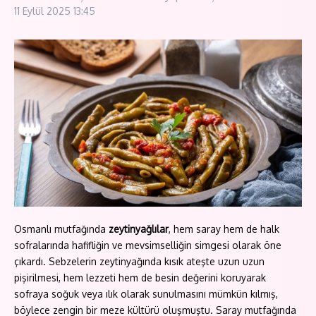
11 Eylül 2025
13:45
Osmanlı mutfağında
zeytinyağlılar
, hem saray hem de halk
sofralarında hafifliğin ve mevsimselliğin simgesi olarak öne
çıkardı. Sebzelerin zeytinyağında kısık ateşte uzun uzun
pişirilmesi, hem lezzeti hem de besin değerini koruyarak
sofraya soğuk veya ılık olarak sunulmasını mümkün kılmış,
böylece zengin bir meze kültürü oluşmuştu. Saray mutfağında