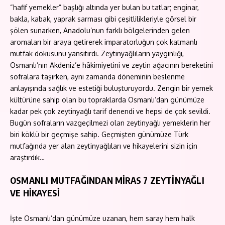
“hafif yemekler” başlığı altında yer bulan bu tatlar; enginar,
bakla, kabak, yaprak sarması gibi çeşitlilikleriyle görsel bir
şölen sunarken, Anadolu’nun farklı bölgelerinden gelen
aromaları bir araya getirerek imparatorluğun çok katmanlı
mutfak dokusunu yansıtırdı. Zeytinyağlıların yaygınlığı,
Osmanlı’nın Akdeniz’e hâkimiyetini ve zeytin ağacının bereketini
sofralara taşırken, aynı zamanda döneminin beslenme
anlayışında sağlık ve estetiği buluşturuyordu. Zengin bir yemek
kültürüne sahip olan bu topraklarda Osmanlı’dan günümüze
kadar pek çok zeytinyağlı tarif denendi ve hepsi de çok sevildi.
Bugün sofraların vazgeçilmezi olan zeytinyağlı yemeklerin her
biri köklü bir geçmişe sahip. Geçmişten günümüze Türk
mutfağında yer alan zeytinyağlıları ve hikayelerini sizin için
araştırdık…
OSMANLI MUTFAĞINDAN MİRAS 7 ZEYTİNYAĞLI
VE HİKAYESİ
İşte Osmanlı’dan günümüze uzanan, hem saray hem halk