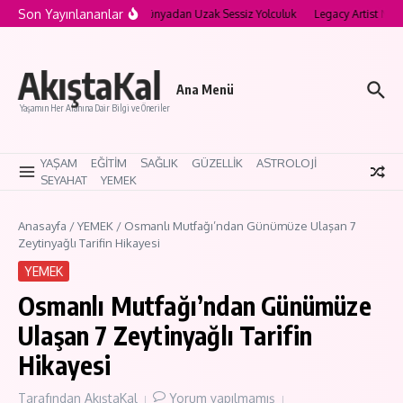
İçeriğe atla
Son Yayınlananlar
’nın Saklı Köyleri: Modern Dünyadan Uzak Sessiz Yolculuk
Legacy Artist Nedir?
AkıştaKal
Ana Menü
Yaşamın Her Alanına Dair Bilgi ve Öneriler
YAŞAM
EĞİTİM
SAĞLIK
GÜZELLİK
ASTROLOJİ
SEYAHAT
YEMEK
Anasayfa
/
YEMEK
/
Osmanlı Mutfağı’ndan Günümüze Ulaşan 7
Zeytinyağlı Tarifin Hikayesi
YEMEK
Osmanlı Mutfağı’ndan Günümüze
Ulaşan 7 Zeytinyağlı Tarifin
Hikayesi
Tarafından
AkıştaKal
Yorum yapılmamış