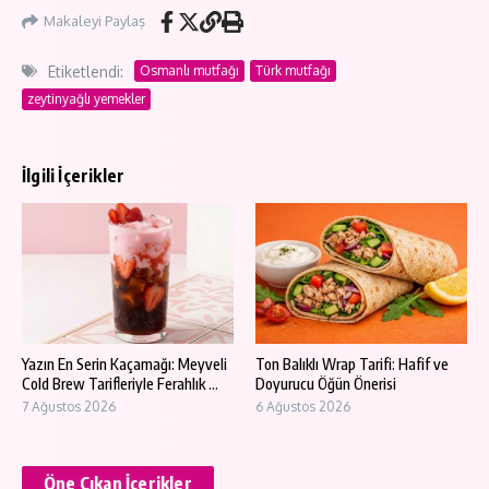
Makaleyi Paylaş
Etiketlendi:
Osmanlı mutfağı
Türk mutfağı
zeytinyağlı yemekler
İlgili İçerikler
Yazın En Serin Kaçamağı: Meyveli
Ton Balıklı Wrap Tarifi: Hafif ve
Cold Brew Tarifleriyle Ferahlık ...
Doyurucu Öğün Önerisi
7 Ağustos 2026
6 Ağustos 2026
Öne Çıkan İçerikler